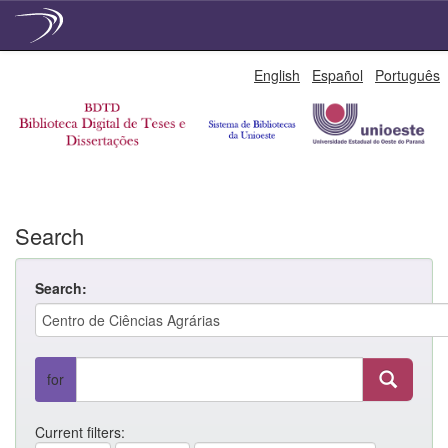
Skip
English
Español
Português
navigation
Search
Search:
for
Current filters: