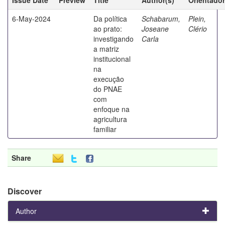
6-May-2024
Da política
Schabarum,
Plein,
ao prato:
Joseane
Clério
investigando
Carla
a matriz
institucional
na
execução
do PNAE
com
enfoque na
agricultura
familiar
Share
Discover
Author