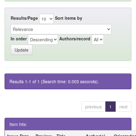
Results/Page
Sort items by
In order
Authors/record
Results 1-1 of 1 (Search time: 0.003 seconds).
previous
1
next
Item hits:
Issue Date
Preview
Title
Author(s)
Orientador