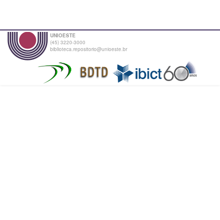
UNIOESTE
(45) 3220-3000
biblioteca.repositorio@unioeste.br