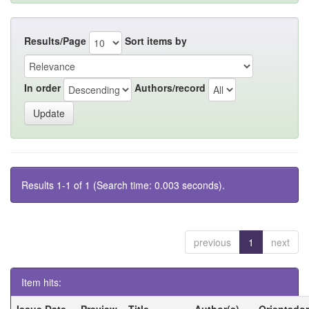
Results/Page
Sort items by
In order
Authors/record
Results 1-1 of 1 (Search time: 0.003 seconds).
previous
1
next
Item hits:
Issue Date
Preview
Title
Author(s)
Orientador