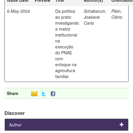
6-May-2024
Da política
Schabarum,
Plein,
ao prato:
Joseane
Clério
investigando
Carla
a matriz
institucional
na
execução
do PNAE
com
enfoque na
agricultura
familiar
Share
Discover
Author