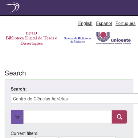
Skip
English
Español
Português
navigation
Search
Search:
for
Current filters: