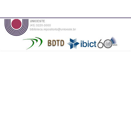
UNIOESTE
(45) 3220-3000
biblioteca.repositorio@unioeste.br