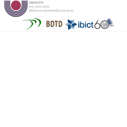
UNIOESTE
(45) 3220-3000
biblioteca.repositorio@unioeste.br