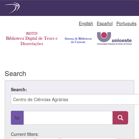
Skip
English
Español
Português
navigation
Search
Search:
for
Current filters: