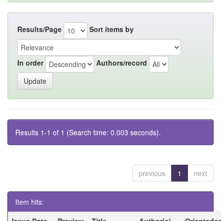
Results/Page
Sort items by
In order
Authors/record
Results 1-1 of 1 (Search time: 0.003 seconds).
previous
1
next
Item hits:
Issue Date
Preview
Title
Author(s)
Orientador