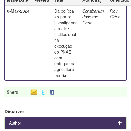
6-May-2024
Da política
Schabarum,
Plein,
ao prato:
Joseane
Clério
investigando
Carla
a matriz
institucional
na
execução
do PNAE
com
enfoque na
agricultura
familiar
Share
Discover
Author