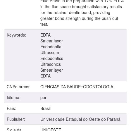
Flue Brush in the preparation with 17% EDTA
in the flue space brought satisfactory results
for the retainer-dentin bond, providing
greater bond strength during the push-out
test.
Keywords:
EDTA
Smear layer
Endodontia
Ultrassom
Endodontics
Ultrasonics
Smear layer
EDTA
CNPq areas:
CIENCIAS DA SAUDE::ODONTOLOGIA
Idioma:
por
País:
Brasil
Publisher:
Universidade Estadual do Oeste do Paraná
Sigla da
UNIOESTE