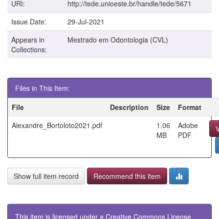
URI:
http://tede.unioeste.br/handle/tede/5671
Issue Date:
29-Jul-2021
Appears in
Mestrado em Odontologia (CVL)
Collections:
Files in This Item:
File
Description
Size
Format
Alexandre_Bortoloto2021.pdf
1.06
Adobe
MB
PDF
Show full item record
Recommend this item
This item is licensed under a
Creative Commons License