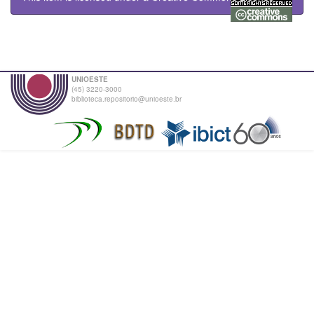
UNIOESTE
(45) 3220-3000
biblioteca.repositorio@unioeste.br