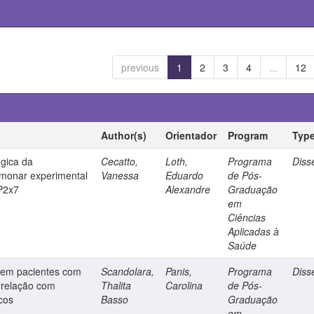
previous
1
2
3
4
...
12
Author(s)
Orientador
Program
Typ
ógica da
Cecatto,
Loth,
Programa
Diss
lmonar experimental
Vanessa
Eduardo
de Pós-
 P2x7
Alexandre
Graduação
em
Ciências
Aplicadas à
Saúde
s em pacientes com
Scandolara,
Panis,
Programa
Diss
rrelação com
Thalita
Carolina
de Pós-
cos
Basso
Graduação
em