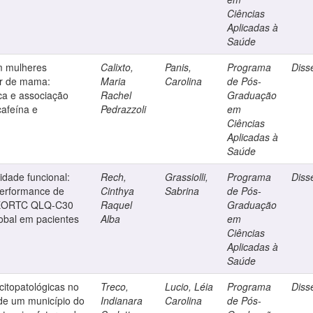
Ciências
Aplicadas à
Saúde
m mulheres
Calixto,
Panis,
Programa
Diss
er de mama:
Maria
Carolina
de Pós-
ica e associação
Rachel
Graduação
cafeína e
Pedrazzoli
em
Ciências
Aplicadas à
Saúde
idade funcional:
Rech,
Grassiolli,
Programa
Diss
performance de
Cinthya
Sabrina
de Pós-
o EORTC QLQ-C30
Raquel
Graduação
obal em pacientes
Alba
em
Ciências
Aplicadas à
Saúde
citopatológicas no
Treco,
Lucio, Léia
Programa
Diss
de um município do
Indianara
Carolina
de Pós-