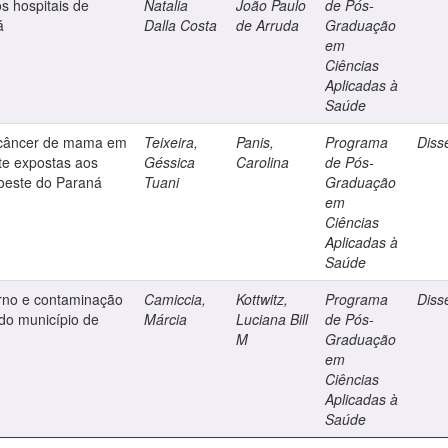
s hospitais de
Natalia
João Paulo
de Pós-
á
Dalla Costa
de Arruda
Graduação
em
Ciências
Aplicadas à
Saúde
do câncer de mama em
Teixeira,
Panis,
Programa
Diss
e expostas aos
Géssica
Carolina
de Pós-
doeste do Paraná
Tuani
Graduação
em
Ciências
Aplicadas à
Saúde
erno e contaminação
Camiccia,
Kottwitz,
Programa
Diss
 do município de
Márcia
Luciana Bill
de Pós-
M
Graduação
em
Ciências
Aplicadas à
Saúde