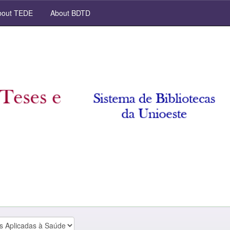
out TEDE
About BDTD