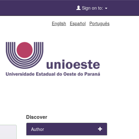
Sign on to:
English
Español
Português
Discover
Author