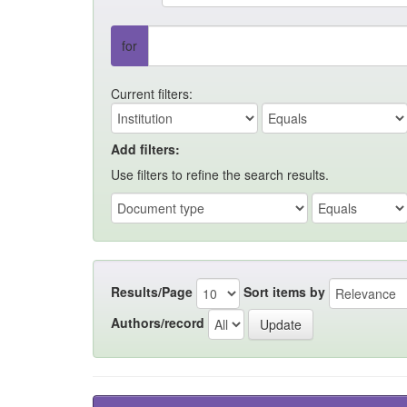
for
Current filters:
Add filters:
Use filters to refine the search results.
Results/Page
Sort items by
Authors/record