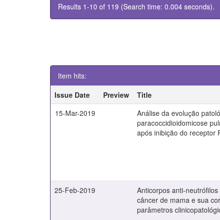
Results 1-10 of 119 (Search time: 0.004 seconds).
Item hits:
Issue Date
Preview
Title
15-Mar-2019
Análise da evolução patol
paracoccidioidomicose pu
após inibição do receptor
25-Feb-2019
Anticorpos anti-neutrófilo
câncer de mama e sua co
parâmetros clinicopatológi