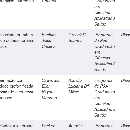
tencias fatores de
Carlotto
Graduação
em
Ciências
Aplicadas à
Saúde
ssociada ou não a
Kuchler,
Grassiolli,
Programa
Diss
ido adiposo branco
Joice
Sabrina
de Pós-
esos
Cristina
Graduação
em
Ciências
Aplicadas à
Saúde
ementação com
Sawazaki,
Kottwitz,
Programa
Diss
doce biofortificada
Ellen
Luciana Bill
de Pós-
osidade e estresse
Kayumi
Mikito
Graduação
 machos
Mariano
em
Ciências
Aplicadas à
Saúde
ociados á síndrome
Becker,
Amorim,
Programa
Diss