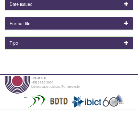
Date issued
Format file
Tipo
UNIOESTE
(45) 3220-3000
biblioteca.repositorio@unioeste.br