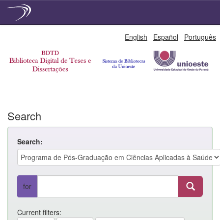
Skip
English
Español
Português
navigation
Search
Search:
for
Current filters: