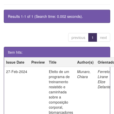
Results 1-1 of 1 (Search time: 0.002 seconds).
previous
1
next
Item hits:
Issue Date
Preview
Title
Author(s)
Orientad
27-Feb-2024
Efeito de um
Munaro,
Ferreto,
programa de
Chiara
Lirane
treinamento
Elize
resistido e
Defante
caminhada
sobre a
composição
corporal,
biomarcadores