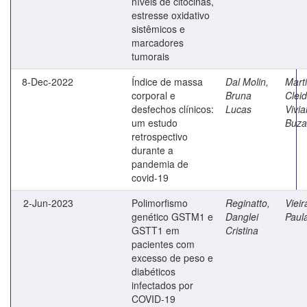
níveis de citocinas,
estresse oxidativo
sistêmicos e
marcadores
tumorais
8-Dec-2022
Índice de massa
Dal Molin,
Marti
corporal e
Bruna
Clei
desfechos clínicos:
Lucas
Vivi
um estudo
Buza
retrospectivo
durante a
pandemia de
covid-19
2-Jun-2023
Polimorfismo
Reginatto,
Vieir
genético GSTM1 e
Danglei
Paul
GSTT1 em
Cristina
pacientes com
excesso de peso e
diabéticos
infectados por
COVID-19