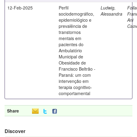
12-Feb-2025
Perfil
Ludwig,
Folla
sociodemográfico,
Alessandra
Fran
epidemiológico e
Ani
prevalência de
Caovi
transtornos
mentais em
pacientes do
Ambulatório
Municipal de
Obesidade de
Francisco Beltrão -
Paraná: um com
intervenção em
terapia cognitivo-
comportamental
Share
Discover