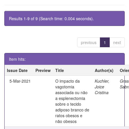
Results 1-9 of 9 (Search time: 0.004 seconds).
previous
1
next
Item hits:
Issue Date
Preview
Title
Author(s)
Orie
5-Mar-2021
O impacto da
Kuchler,
Grass
vagotomia
Joice
Sabr
associada ou não
Cristina
a esplenectomia
sobre o tecido
adiposo branco de
ratos obesos e
não obesos