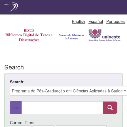
Skip
English
Español
Português
navigation
Search
Search:
for
Current filters: