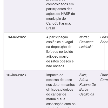
comorbidades em
participantes das
ações do NASF do
município de
Candói, Paraná,
Brasil
8-Mar-2022
A participação
Nottar,
Grass
esplênica e vagal
Cassiane
Sabr
na deposição de
Lisbinski
lipídeos no tecido
adiposo marrom
de ratos obesos e
não obesos
16-Jan-2023
Impacto do
Silva,
Panis
excesso de peso
Adma
Caro
nos determinantes
Poliana De
clinicopatológicos
Borba
do câncer de
Cecilio da
mama e sua
associação com os