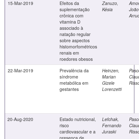
15-Mar-2019
Efeitos da
Zanuzo,
Amor
suplementação
Késia
João
crônica com
Arru
vitamina D
associado à
natação regular
sobre aspectos
histomorfométricos
renais em
roedores obesos
22-Mar-2019
Prevalência da
Heinzen,
Pasc
síndrome
Marian
Clau
metabólica em
Gizele
Riss
gestantes
Lorenzetti
20-Aug-2020
Estado nutricional,
Lefchak,
Pasc
risco
Fernando
Clau
cardiovascular e a
Juraski
Riss
presença de