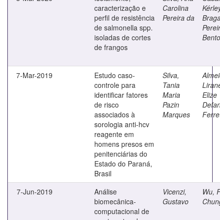
caracterização e
Carolina
Kérle
perfil de resistência
Pereira da
Brag
de salmonella spp.
Perei
isoladas de cortes
Bent
de frangos
7-Mar-2019
Estudo caso-
Silva,
Almei
controle para
Tania
Liran
identificar fatores
Maria
Elize
de risco
Pazin
Defan
associados à
Marques
Ferre
sorologia anti-hcv
reagente em
homens presos em
penitenciárias do
Estado do Paraná,
Brasil
7-Jun-2019
Análise
Vicenzi,
Wu, 
biomecânica-
Gustavo
Chun
computacional de