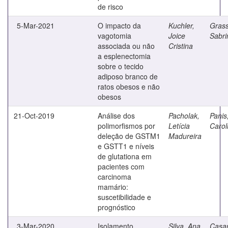
de risco
5-Mar-2021
O impacto da
Kuchler,
Grassi
vagotomia
Joice
Sabri
associada ou não
Cristina
a esplenectomia
sobre o tecido
adiposo branco de
ratos obesos e não
obesos
21-Oct-2019
Análise dos
Pacholak,
Panis
polimorfismos por
Letícia
Carol
deleção de GSTM1
Madureira
e GSTT1 e níveis
de glutationa em
pacientes com
carcinoma
mamário:
suscetibilidade e
prognóstico
3-Mar-2020
Isolamento,
Silva, Ana
Casari