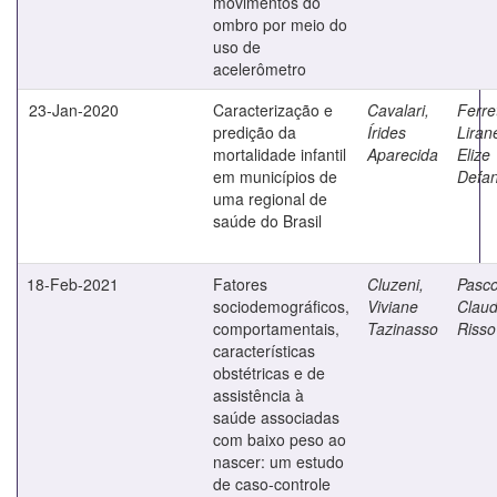
movimentos do
ombro por meio do
uso de
acelerômetro
23-Jan-2020
Caracterização e
Cavalari,
Ferre
predição da
Írides
Liran
mortalidade infantil
Aparecida
Elize
em municípios de
Defan
uma regional de
saúde do Brasil
18-Feb-2021
Fatores
Cluzeni,
Pasco
sociodemográficos,
Viviane
Claud
comportamentais,
Tazinasso
Risso
características
obstétricas e de
assistência à
saúde associadas
com baixo peso ao
nascer: um estudo
de caso-controle