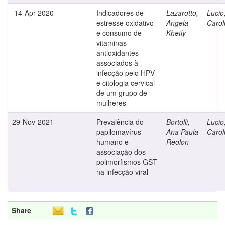
14-Apr-2020
Indicadores de
Lazarotto,
Lucio
estresse oxidativo
Angela
Carol
e consumo de
Khetly
vitaminas
antioxidantes
associados à
infecção pelo HPV
e citologia cervical
de um grupo de
mulheres
29-Nov-2021
Prevalência do
Bortolli,
Lucio
papilomavírus
Ana Paula
Carol
humano e
Reolon
associação dos
polimorfismos GST
na infecção viral
Share