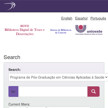
Skip
English
Español
Português
navigation
Search
Search:
for
Current filters: