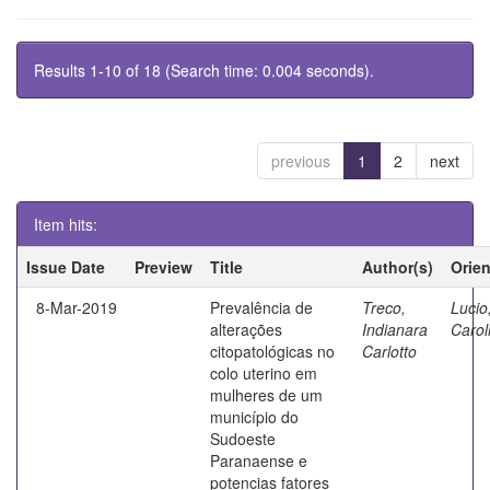
Results 1-10 of 18 (Search time: 0.004 seconds).
previous
1
2
next
Item hits:
Issue Date
Preview
Title
Author(s)
Orie
8-Mar-2019
Prevalência de
Treco,
Lucio
alterações
Indianara
Carol
citopatológicas no
Carlotto
colo uterino em
mulheres de um
município do
Sudoeste
Paranaense e
potencias fatores