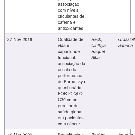
associação
com níveis
circulantes de
cafeína e
antioxidantes
27-Nov-2018
Qualidade de
Rech,
Grassioll
vida e
Cinthya
Sabrina
capacidade
Raquel
funcional:
Alba
associação da
escala de
performance
de Karnofsky e
questionário
EORTC QLQ-
C30 como
preditor de
saúde global
em pacientes
com câncer
10-Mar-2020
Prevalência e
Becker,
Amorim,