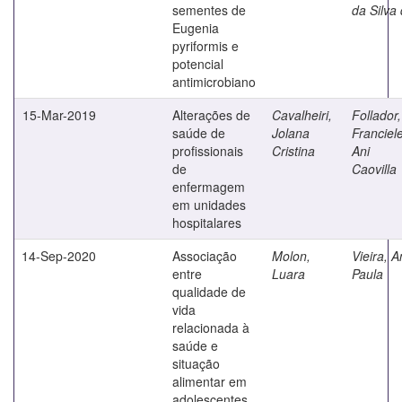
sementes de
da Silva
Eugenia
pyriformis e
potencial
antimicrobiano
15-Mar-2019
Alterações de
Cavalheiri,
Follador,
saúde de
Jolana
Franciel
profissionais
Cristina
Ani
de
Caovilla
enfermagem
em unidades
hospitalares
14-Sep-2020
Associação
Molon,
Vieira, 
entre
Luara
Paula
qualidade de
vida
relacionada à
saúde e
situação
alimentar em
adolescentes