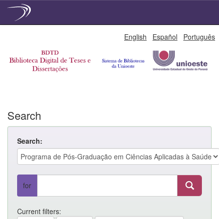
Skip
English
Español
Português
navigation
Search
Search:
for
Current filters: