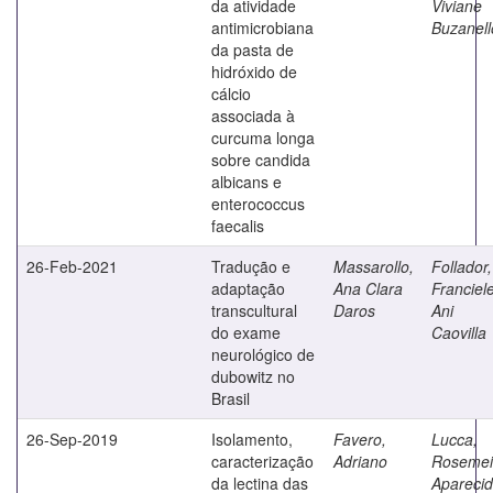
da atividade
Viviane
antimicrobiana
Buzanell
da pasta de
hidróxido de
cálcio
associada à
curcuma longa
sobre candida
albicans e
enterococcus
faecalis
26-Feb-2021
Tradução e
Massarollo,
Follador,
adaptação
Ana Clara
Franciel
transcultural
Daros
Ani
do exame
Caovilla
neurológico de
dubowitz no
Brasil
26-Sep-2019
Isolamento,
Favero,
Lucca,
caracterização
Adriano
Rosemei
da lectina das
Apareci