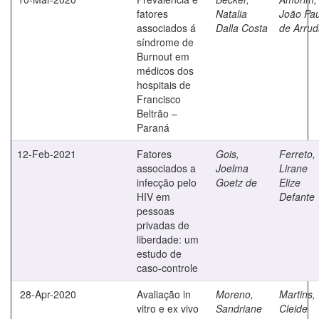
fatores
Natalia
João Pau
associados á
Dalla Costa
de Arrud
síndrome de
Burnout em
médicos dos
hospitais de
Francisco
Beltrão –
Paraná
12-Feb-2021
Fatores
Gois,
Ferreto,
associados a
Joelma
Lirane
infecção pelo
Goetz de
Elize
HIV em
Defante
pessoas
privadas de
liberdade: um
estudo de
caso-controle
28-Apr-2020
Avaliação in
Moreno,
Martins,
vitro e ex vivo
Sandriane
Cleide