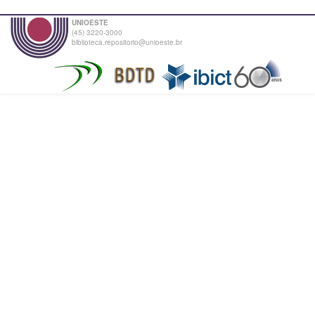
UNIOESTE
(45) 3220-3000
biblioteca.repositorio@unioeste.br