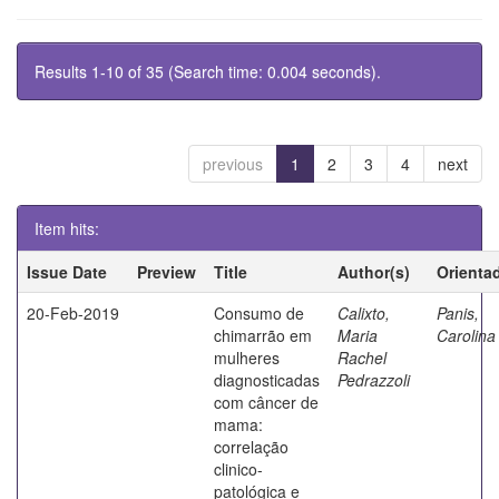
Results 1-10 of 35 (Search time: 0.004 seconds).
previous
1
2
3
4
next
Item hits:
Issue Date
Preview
Title
Author(s)
Orienta
20-Feb-2019
Consumo de
Calixto,
Panis,
chimarrão em
Maria
Carolina
mulheres
Rachel
diagnosticadas
Pedrazzoli
com câncer de
mama:
correlação
clinico-
patológica e