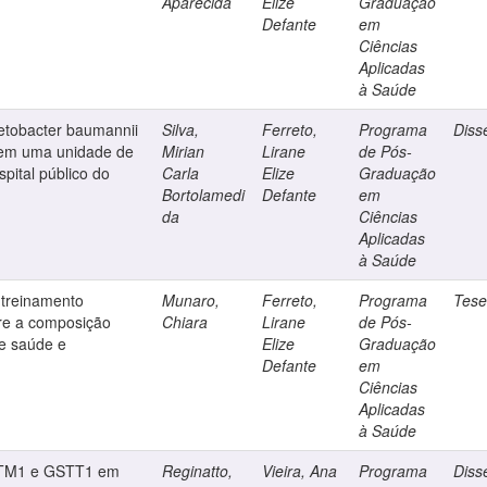
Aparecida
Elize
Graduação
Defante
em
Ciências
Aplicadas
à Saúde
netobacter baumannii
Silva,
Ferreto,
Programa
Diss
 em uma unidade de
Mirian
Lirane
de Pós-
spital público do
Carla
Elize
Graduação
Bortolamedi
Defante
em
da
Ciências
Aplicadas
à Saúde
 treinamento
Munaro,
Ferreto,
Programa
Tes
bre a composição
Chiara
Lirane
de Pós-
de saúde e
Elize
Graduação
Defante
em
Ciências
Aplicadas
à Saúde
GSTM1 e GSTT1 em
Reginatto,
Vieira, Ana
Programa
Diss