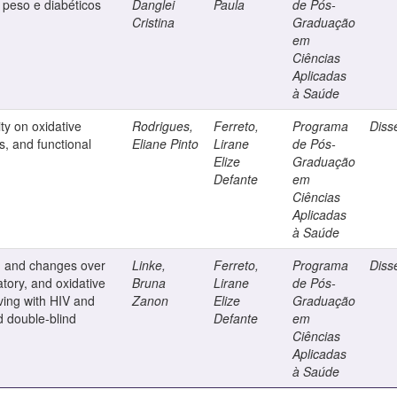
peso e diabéticos
Danglei
Paula
de Pós-
Cristina
Graduação
em
Ciências
Aplicadas
à Saúde
ty on oxidative
Rodrigues,
Ferreto,
Programa
Diss
s, and functional
Eliane Pinto
Lirane
de Pós-
Elize
Graduação
Defante
em
Ciências
Aplicadas
à Saúde
 and changes over
Linke,
Ferreto,
Programa
Diss
atory, and oxidative
Bruna
Lirane
de Pós-
iving with HIV and
Zanon
Elize
Graduação
d double-blind
Defante
em
Ciências
Aplicadas
à Saúde