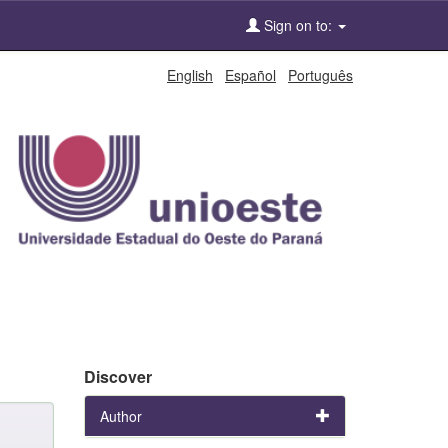
Sign on to:
English
Español
Português
Discover
Author