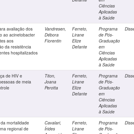
Ciências
Aplicadas
à Saúde
ara avaliação dos
Vandresen,
Ferreto,
Programa
Diss
do ao acinetobacter
Débora
Lirane
de Pós-
tes aos
Fiorentin
Elize
Graduação
o da resistência
Defante
em
ientes hospitalizados
Ciências
Aplicadas
à Saúde
ça de HIV e
Titon,
Ferreto,
Programa
Diss
 pessoas de meia
Joana
Lirane
de Pós-
trole
Perotta
Elize
Graduação
Defante
em
Ciências
Aplicadas
à Saúde
 da mortalidade
Cavalari,
Ferreto,
Programa
Diss
uma regional de
Írides
Lirane
de Pós-