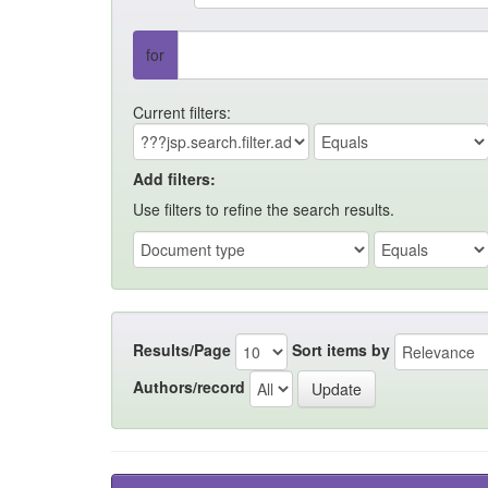
for
Current filters:
Add filters:
Use filters to refine the search results.
Results/Page
Sort items by
Authors/record