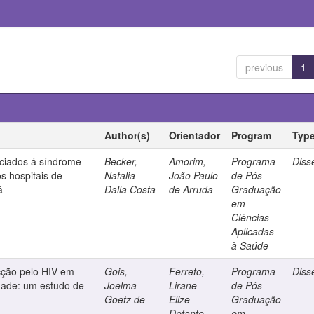
previous
1
Author(s)
Orientador
Program
Typ
ociados á síndrome
Becker,
Amorim,
Programa
Diss
s hospitais de
Natalia
João Paulo
de Pós-
á
Dalla Costa
de Arruda
Graduação
em
Ciências
Aplicadas
à Saúde
cção pelo HIV em
Gois,
Ferreto,
Programa
Diss
dade: um estudo de
Joelma
Lirane
de Pós-
Goetz de
Elize
Graduação
Defante
em