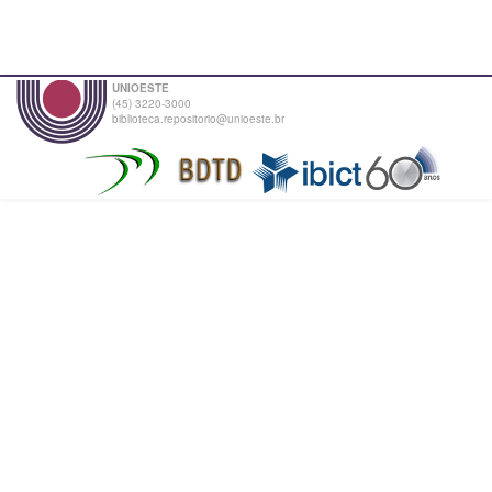
UNIOESTE
(45) 3220-3000
biblioteca.repositorio@unioeste.br