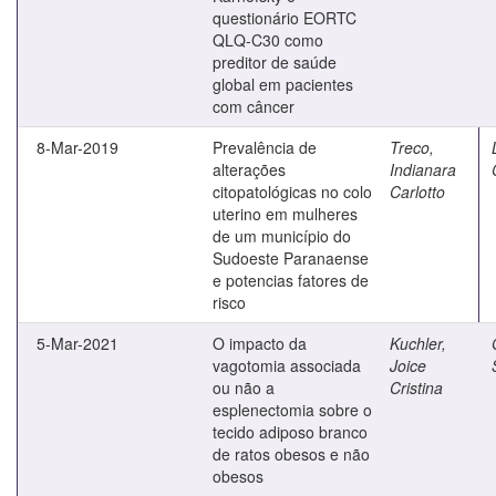
questionário EORTC
QLQ-C30 como
preditor de saúde
global em pacientes
com câncer
8-Mar-2019
Prevalência de
Treco,
alterações
Indianara
citopatológicas no colo
Carlotto
uterino em mulheres
de um município do
Sudoeste Paranaense
e potencias fatores de
risco
5-Mar-2021
O impacto da
Kuchler,
vagotomia associada
Joice
ou não a
Cristina
esplenectomia sobre o
tecido adiposo branco
de ratos obesos e não
obesos