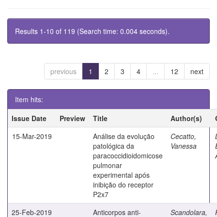
Results 1-10 of 119 (Search time: 0.004 seconds).
previous
1
2
3
4
...
12
next
Item hits:
Issue Date
Preview
Title
Author(s)
15-Mar-2019
Análise da evolução
Cecatto,
patológica da
Vanessa
paracoccidioidomicose
pulmonar
experimental após
inibição do receptor
P2x7
25-Feb-2019
Anticorpos anti-
Scandolara,