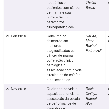
neutrófilos em
Thalita
pacientes com câncer
Basso
de mama e sua
correlação com
parâmetros
clinicopatológicos
20-Feb-2019
Consumo de
Calixto,
chimarrão em
Maria
mulheres
Rachel
diagnosticadas com
Pedrazzoli
câncer de mama:
correlação clinico-
patológica e
associação com níveis
circulantes de cafeína
e antioxidantes
27-Nov-2018
Qualidade de vida e
Rech,
capacidade funcional:
Cinthya
associação da escala
Raquel
de performance de
Alba
Karnofsky e