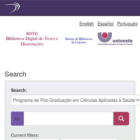
Skip
English
Español
Português
navigation
Search
Search:
for
Current filters: