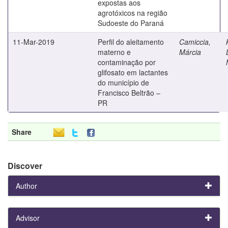
expostas aos
agrotóxicos na região
Sudoeste do Paraná
11-Mar-2019
Perfil do aleitamento
Camiccia,
materno e
Márcia
contaminação por
glifosato em lactantes
do município de
Francisco Beltrão –
PR
Share
Discover
Author
Advisor