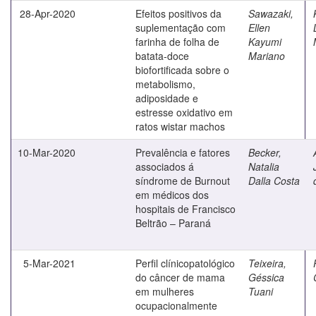
28-Apr-2020
Efeitos positivos da
Sawazaki,
suplementação com
Ellen
farinha de folha de
Kayumi
batata-doce
Mariano
biofortificada sobre o
metabolismo,
adiposidade e
estresse oxidativo em
ratos wistar machos
10-Mar-2020
Prevalência e fatores
Becker,
associados á
Natalia
síndrome de Burnout
Dalla Costa
em médicos dos
hospitais de Francisco
Beltrão – Paraná
5-Mar-2021
Perfil clínicopatológico
Teixeira,
do câncer de mama
Géssica
em mulheres
Tuani
ocupacionalmente