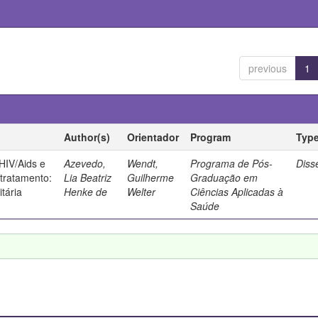
previous
1
Author(s)
Orientador
Program
Typ
HIV/Aids e
Azevedo,
Wendt,
Programa de Pós-
Diss
tratamento:
Lia Beatriz
Guilherme
Graduação em
tária
Henke de
Welter
Ciências Aplicadas à
Saúde