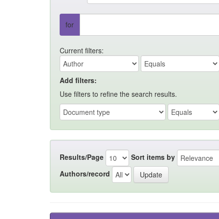
for
Current filters:
Add filters:
Use filters to refine the search results.
Results/Page
Sort items by
Authors/record