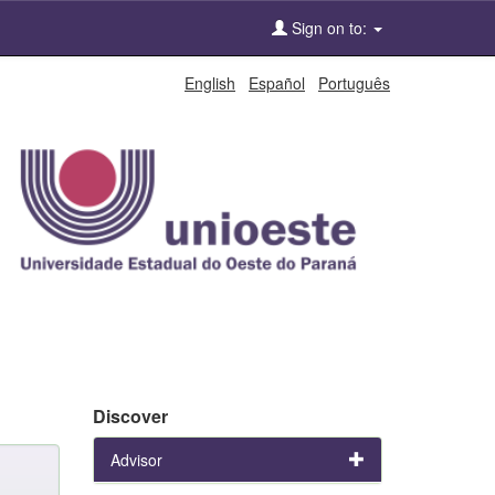
Sign on to:
English
Español
Português
Discover
Advisor