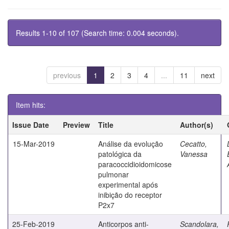
Results 1-10 of 107 (Search time: 0.004 seconds).
previous
1
2
3
4
...
11
next
Item hits:
Issue Date
Preview
Title
Author(s)
15-Mar-2019
Análise da evolução
Cecatto,
patológica da
Vanessa
paracoccidioidomicose
pulmonar
experimental após
inibição do receptor
P2x7
25-Feb-2019
Anticorpos anti-
Scandolara,