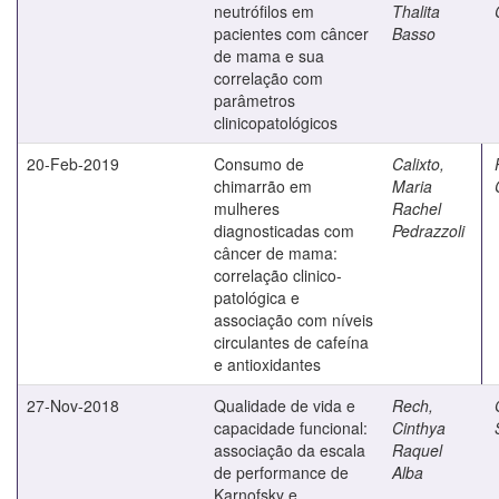
neutrófilos em
Thalita
pacientes com câncer
Basso
de mama e sua
correlação com
parâmetros
clinicopatológicos
20-Feb-2019
Consumo de
Calixto,
chimarrão em
Maria
mulheres
Rachel
diagnosticadas com
Pedrazzoli
câncer de mama:
correlação clinico-
patológica e
associação com níveis
circulantes de cafeína
e antioxidantes
27-Nov-2018
Qualidade de vida e
Rech,
capacidade funcional:
Cinthya
associação da escala
Raquel
de performance de
Alba
Karnofsky e