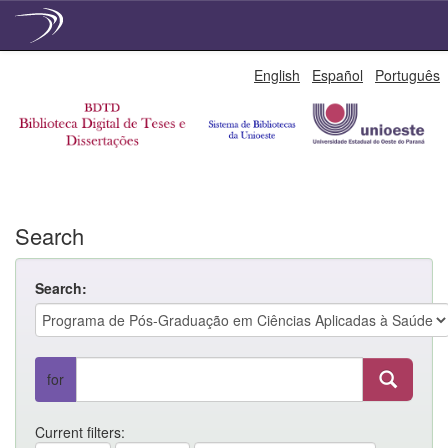
Skip
English
Español
Português
navigation
Search
Search:
for
Current filters: