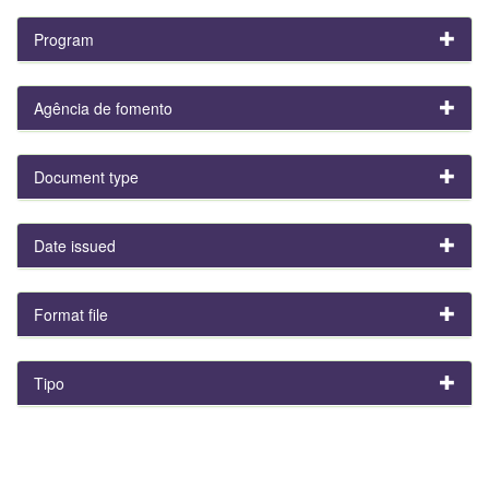
Program
Agência de fomento
Document type
Date issued
Format file
Tipo