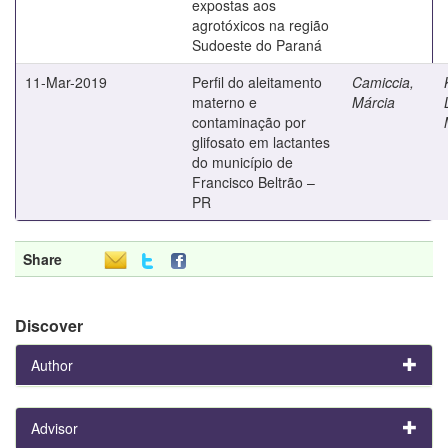
expostas aos
agrotóxicos na região
Sudoeste do Paraná
11-Mar-2019
Perfil do aleitamento
Camiccia,
materno e
Márcia
contaminação por
glifosato em lactantes
do município de
Francisco Beltrão –
PR
Share
Discover
Author
Advisor