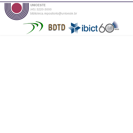
UNIOESTE
(45) 3220-3000
biblioteca.repositorio@unioeste.br