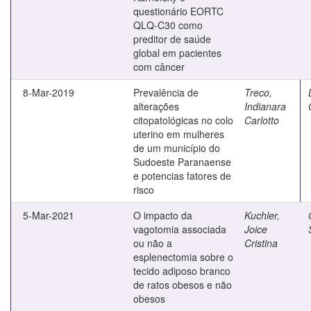
questionário EORTC
QLQ-C30 como
preditor de saúde
global em pacientes
com câncer
8-Mar-2019
Prevalência de
Treco,
alterações
Indianara
citopatológicas no colo
Carlotto
uterino em mulheres
de um município do
Sudoeste Paranaense
e potencias fatores de
risco
5-Mar-2021
O impacto da
Kuchler,
vagotomia associada
Joice
ou não a
Cristina
esplenectomia sobre o
tecido adiposo branco
de ratos obesos e não
obesos