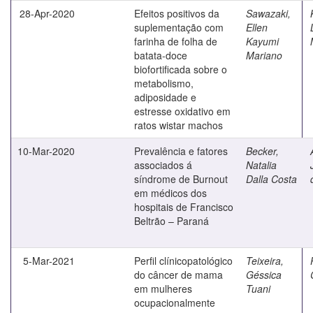
28-Apr-2020
Efeitos positivos da
Sawazaki,
suplementação com
Ellen
farinha de folha de
Kayumi
batata-doce
Mariano
biofortificada sobre o
metabolismo,
adiposidade e
estresse oxidativo em
ratos wistar machos
10-Mar-2020
Prevalência e fatores
Becker,
associados á
Natalia
síndrome de Burnout
Dalla Costa
em médicos dos
hospitais de Francisco
Beltrão – Paraná
5-Mar-2021
Perfil clínicopatológico
Teixeira,
do câncer de mama
Géssica
em mulheres
Tuani
ocupacionalmente