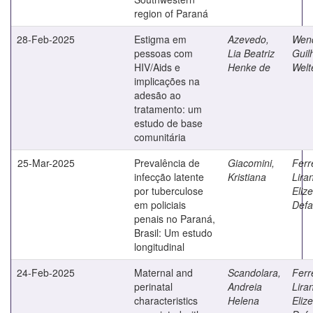
region of Paraná
28-Feb-2025
Estigma em
Azevedo,
Wend
pessoas com
Lia Beatriz
Guil
HIV/Aids e
Henke de
Welt
implicações na
adesão ao
tratamento: um
estudo de base
comunitária
25-Mar-2025
Prevalência de
Giacomini,
Ferr
infecção latente
Kristiana
Lira
por tuberculose
Elize
em policiais
Defa
penais no Paraná,
Brasil: Um estudo
longitudinal
24-Feb-2025
Maternal and
Scandolara,
Ferr
perinatal
Andreia
Lira
characteristics
Helena
Elize