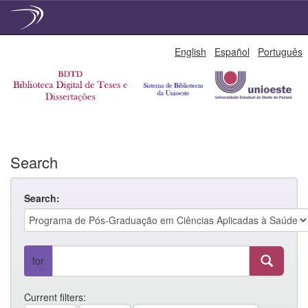
Skip
English
Español
Português
navigation
Search
Search:
for
Current filters: