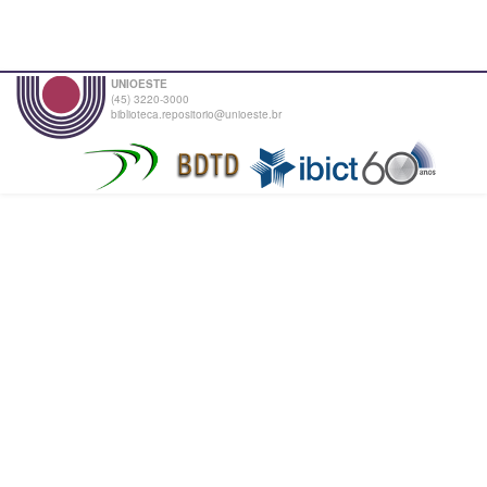
UNIOESTE
(45) 3220-3000
biblioteca.repositorio@unioeste.br