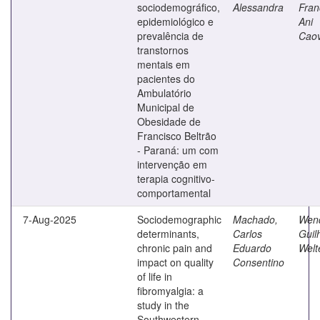
sociodemográfico,
Alessandra
Fran
epidemiológico e
Ani
prevalência de
Caov
transtornos
mentais em
pacientes do
Ambulatório
Municipal de
Obesidade de
Francisco Beltrão
- Paraná: um com
intervenção em
terapia cognitivo-
comportamental
7-Aug-2025
Sociodemographic
Machado,
Wend
determinants,
Carlos
Guil
chronic pain and
Eduardo
Welt
impact on quality
Consentino
of life in
fibromyalgia: a
study in the
Southwestern