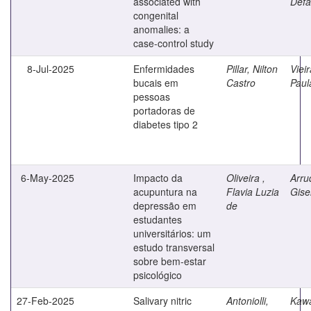
associated with
Defa
congenital
anomalies: a
case-control study
8-Jul-2025
Enfermidades
Pillar, Nilton
Viei
bucais em
Castro
Paul
pessoas
portadoras de
diabetes tipo 2
6-May-2025
Impacto da
Oliveira ,
Arru
acupuntura na
Flavia Luzia
Gise
depressão em
de
estudantes
universitários: um
estudo transversal
sobre bem-estar
psicológico
27-Feb-2025
Salivary nitric
Antoniolli,
Kawa