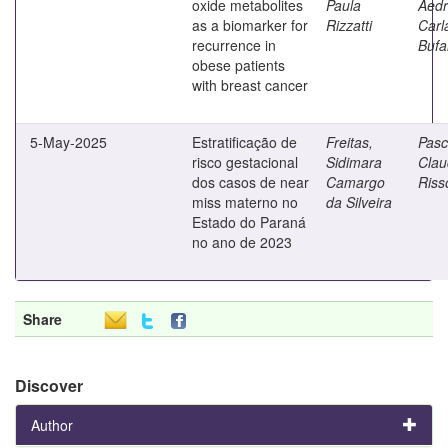
oxide metabolites
Paula
Aed
as a biomarker for
Rizzatti
Carl
recurrence in
Bufa
obese patients
with breast cancer
5-May-2025
Estratificação de
Freitas,
Pasc
risco gestacional
Sidimara
Clau
dos casos de near
Camargo
Riss
miss materno no
da Silveira
Estado do Paraná
no ano de 2023
Share
Discover
Author