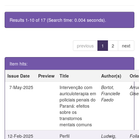
Results 1-10 of 17 (Search time: 0.004 seconds).
previous
1
2
next
Item hits:
Issue Date
Preview
Title
Author(s)
Orie
7-May-2025
Intervenção com
Bortot,
Arru
auriculoterapia em
Francielle
Gise
policiais penais do
Faedo
Paraná: efeitos
sobre os
transtornos
mentais comuns
12-Feb-2025
Perfil
Ludwig,
Foll