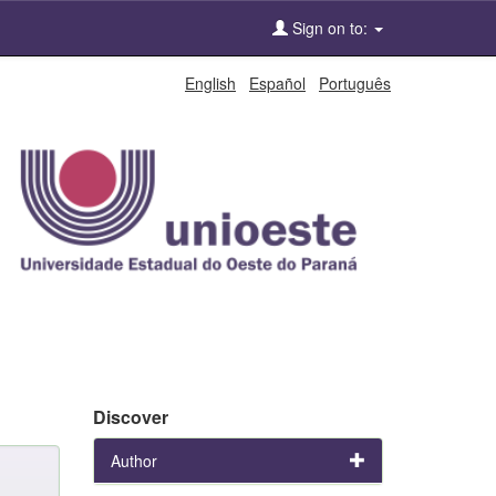
Sign on to:
English
Español
Português
Discover
Author