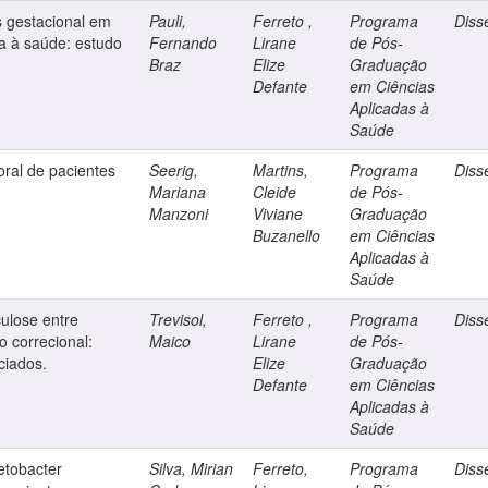
is gestacional em
Pauli,
Ferreto ,
Programa
Diss
ia à saúde: estudo
Fernando
Lirane
de Pós-
Braz
Elize
Graduação
Defante
em Ciências
Aplicadas à
Saúde
ral de pacientes
Seerig,
Martins,
Programa
Diss
Mariana
Cleide
de Pós-
Manzoni
Viviane
Graduação
Buzanello
em Ciências
Aplicadas à
Saúde
culose entre
Trevisol,
Ferreto ,
Programa
Diss
o correcional:
Maico
Lirane
de Pós-
ciados.
Elize
Graduação
Defante
em Ciências
Aplicadas à
Saúde
etobacter
Silva, Mirian
Ferreto,
Programa
Diss