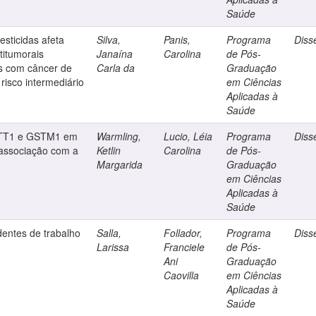
Saúde
esticidas afeta
Silva,
Panis,
Programa
Diss
titumorais
Janaína
Carolina
de Pós-
s com câncer de
Carla da
Graduação
risco intermediário
em Ciências
Aplicadas à
Saúde
GSTT1 e GSTM1 em
Warmling,
Lucio, Léia
Programa
Diss
 associação com a
Ketlin
Carolina
de Pós-
Margarida
Graduação
em Ciências
Aplicadas à
Saúde
dentes de trabalho
Salla,
Follador,
Programa
Diss
Larissa
Franciele
de Pós-
Ani
Graduação
Caovilla
em Ciências
Aplicadas à
Saúde