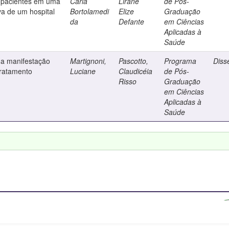
 pacientes em uma
Carla
Lirane
de Pós-
va de um hospital
Bortolamedi
Elize
Graduação
da
Defante
em Ciências
Aplicadas à
Saúde
da manifestação
Martignoni,
Pascotto,
Programa
Diss
tratamento
Luciane
Claudicéia
de Pós-
Risso
Graduação
em Ciências
Aplicadas à
Saúde