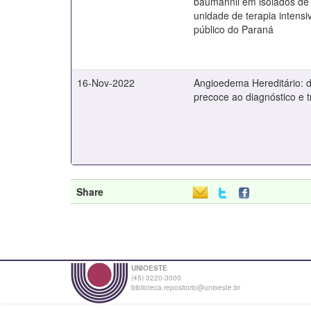
baumannii em isolados de
unidade de terapia intensi
público do Paraná
16-Nov-2022
Angioedema Hereditário: 
precoce ao diagnóstico e 
Share
UNIOESTE
(45) 3220-3000
biblioteca.repositorio@unioeste.br