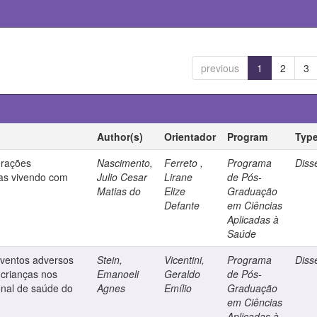
previous
1
2
3
Author(s)
Orientador
Program
Typ
erações
Nascimento,
Ferreto ,
Programa
Diss
as vivendo com
Julio Cesar
Lirane
de Pós-
Matias do
Elize
Graduação
Defante
em Ciências
Aplicadas à
Saúde
eventos adversos
Stein,
Vicentini,
Programa
Diss
 crianças nos
Emanoeli
Geraldo
de Pós-
onal de saúde do
Agnes
Emílio
Graduação
em Ciências
Aplicadas à