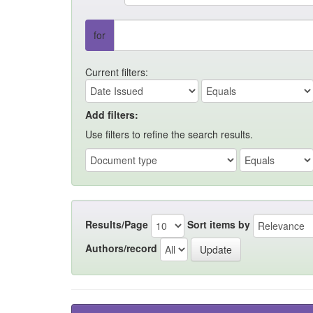
for
Current filters:
Add filters:
Use filters to refine the search results.
Results/Page
Sort items by
Authors/record