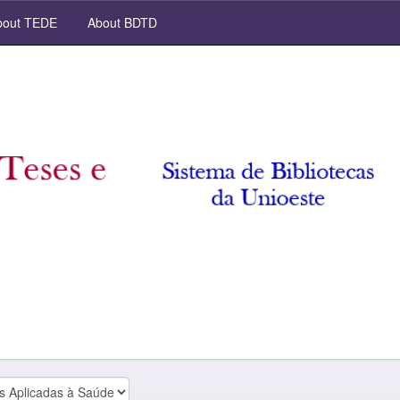
out TEDE
About BDTD