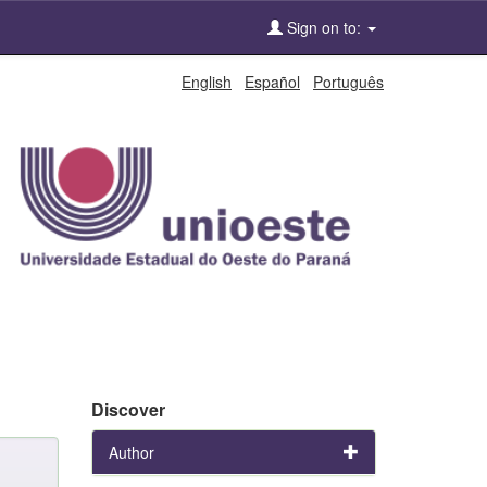
Sign on to:
English
Español
Português
Discover
Author