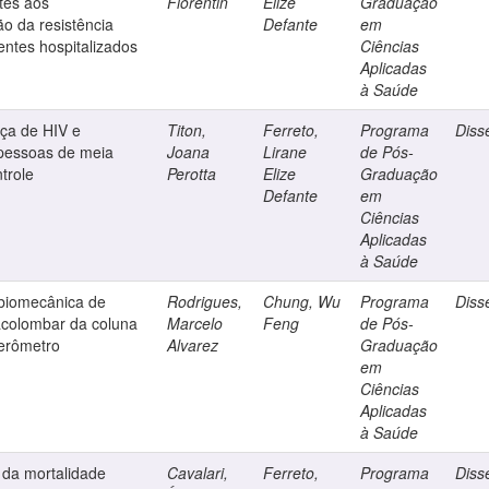
tes aos
Fiorentin
Elize
Graduação
o da resistência
Defante
em
ientes hospitalizados
Ciências
Aplicadas
à Saúde
ça de HIV e
Titon,
Ferreto,
Programa
Diss
 pessoas de meia
Joana
Lirane
de Pós-
trole
Perotta
Elize
Graduação
Defante
em
Ciências
Aplicadas
à Saúde
 biomecânica de
Rodrigues,
Chung, Wu
Programa
Diss
acolombar da coluna
Marcelo
Feng
de Pós-
lerômetro
Alvarez
Graduação
em
Ciências
Aplicadas
à Saúde
 da mortalidade
Cavalari,
Ferreto,
Programa
Diss