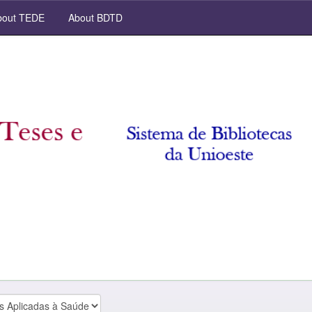
out TEDE
About BDTD