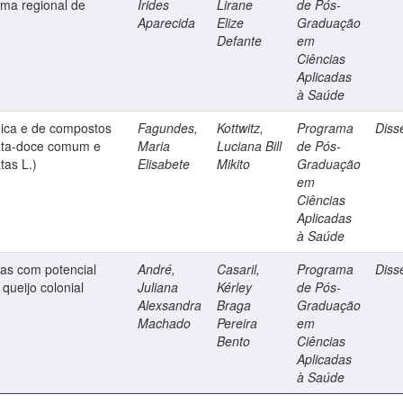
uma regional de
Írides
Lirane
de Pós-
Aparecida
Elize
Graduação
Defante
em
Ciências
Aplicadas
à Saúde
mica e de compostos
Fagundes,
Kottwitz,
Programa
Diss
tata-doce comum e
Maria
Luciana Bill
de Pós-
tas L.)
Elisabete
Mikito
Graduação
em
Ciências
Aplicadas
à Saúde
cas com potencial
André,
Casaril,
Programa
Diss
queijo colonial
Juliana
Kérley
de Pós-
Alexsandra
Braga
Graduação
Machado
Pereira
em
Bento
Ciências
Aplicadas
à Saúde