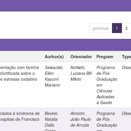
previous
1
2
Author(s)
Orientador
Program
Typ
ementação com farinha
Sawazaki,
Kottwitz,
Programa
Diss
ofortificada sobre o
Ellen
Luciana Bill
de Pós-
e estresse oxidativo
Kayumi
Mikito
Graduação
Mariano
em
Ciências
Aplicadas
à Saúde
ociados á síndrome de
Becker,
Amorim,
Programa
Diss
ospitais de Francisco
Natalia
João Paulo
de Pós-
Dalla
de Arruda
Graduação
Costa
em