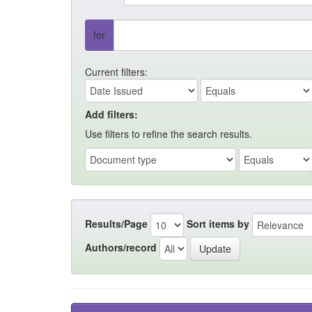
for
Current filters:
Add filters:
Use filters to refine the search results.
Results/Page
Sort items by
Authors/record