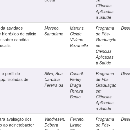
Ciências
Aplicadas
à Saúde
o da atividade
Moreno,
Martins,
Programa
Diss
 hidróxido de cálcio
Sandriane
Cleide
de Pós-
a sobre candida
Viviane
Graduação
ecalis
Buzanello
em
Ciências
Aplicadas
à Saúde
 e perfil de
Silva, Ana
Casaril,
Programa
Diss
spp. isoladas de
Carolina
Kérley
de Pós-
Pereira da
Braga
Graduação
Pereira
em
Bento
Ciências
Aplicadas
à Saúde
ara avaliação dos
Vandresen,
Ferreto,
Programa
Diss
do ao acinetobacter
Débora
Lirane
de Pós-