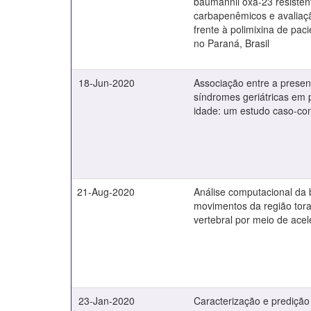
baumannii oxa-23 resistên
carbapenêmicos e avaliaçã
frente à polimixina de pac
no Paraná, Brasil
18-Jun-2020
Associação entre a presen
síndromes geriátricas em
idade: um estudo caso-con
21-Aug-2020
Análise computacional da
movimentos da região tor
vertebral por meio de ace
23-Jan-2020
Caracterização e predição