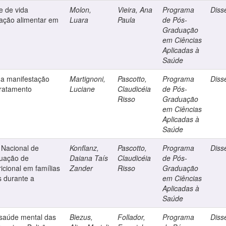
e de vida
Molon,
Vieira, Ana
Programa
Diss
uação alimentar em
Luara
Paula
de Pós-
Graduação
em Ciências
Aplicadas à
Saúde
da manifestação
Martignoni,
Pascotto,
Programa
Diss
tratamento
Luciane
Claudicéia
de Pós-
Risso
Graduação
em Ciências
Aplicadas à
Saúde
 Nacional de
Konflanz,
Pascotto,
Programa
Diss
tuação de
Daiana Taís
Claudicéia
de Pós-
icional em famílias
Zander
Risso
Graduação
s durante a
em Ciências
Aplicadas à
Saúde
e saúde mental das
Biezus,
Follador,
Programa
Diss