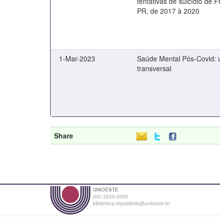
tentativas de suicídio de F
PR, de 2017 à 2020
1-Mar-2023
Saúde Mental Pós-Covid: 
transversal
Share
UNIOESTE
(45) 3220-3000
biblioteca.repositorio@unioeste.br