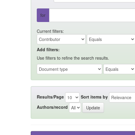
for
Current filters:
Add filters:
Use filters to refine the search results.
Results/Page
Sort items by
Authors/record