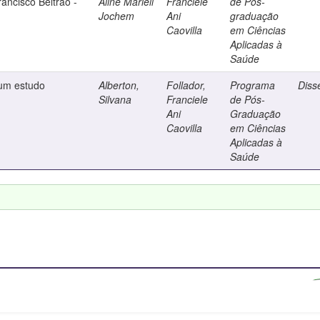
rancisco Beltrão -
Aline Marieli
Franciele
de Pós-
Jochem
Ani
graduação
Caovilla
em Ciências
Aplicadas à
Saúde
um estudo
Alberton,
Follador,
Programa
Diss
Silvana
Franciele
de Pós-
Ani
Graduação
Caovilla
em Ciências
Aplicadas à
Saúde