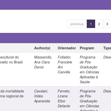
previous
1
2
3
Author(s)
Orientador
Program
Typ
scultural do
Massarollo,
Follador,
Programa
Diss
witz no Brasil
Ana Clara
Franciele
de Pós-
Daros
Ani
Graduação
Caovilla
em Ciências
Aplicadas à
Saúde
 da mortalidade
Cavalari,
Ferreto,
Programa
Diss
uma regional de
Írides
Lirane
de Pós-
Aparecida
Elize
Graduação
Defante
em Ciências
Aplicadas à