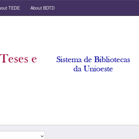
out TEDE
About BDTD