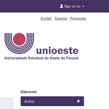
Sign on to:
English
Español
Português
Discover
Author