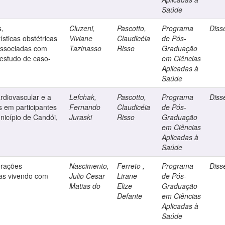
Saúde
s,
Cluzeni,
Pascotto,
Programa
Diss
sticas obstétricas
Viviane
Claudicéia
de Pós-
associadas com
Tazinasso
Risso
Graduação
estudo de caso-
em Ciências
Aplicadas à
Saúde
ardiovascular e a
Lefchak,
Pascotto,
Programa
Diss
 em participantes
Fernando
Claudicéia
de Pós-
icípio de Candói,
Juraski
Risso
Graduação
em Ciências
Aplicadas à
Saúde
erações
Nascimento,
Ferreto ,
Programa
Diss
as vivendo com
Julio Cesar
Lirane
de Pós-
Matias do
Elize
Graduação
Defante
em Ciências
Aplicadas à
Saúde