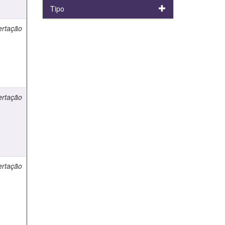
Tipo
ertação
ertação
ertação