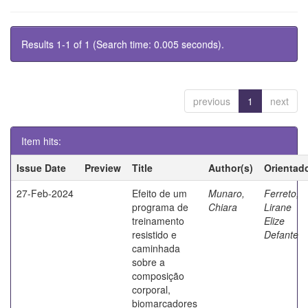
Results 1-1 of 1 (Search time: 0.005 seconds).
previous
1
next
Item hits:
Issue Date
Preview
Title
Author(s)
Orientad
27-Feb-2024
Efeito de um
Munaro,
Ferreto,
programa de
Chiara
Lirane
treinamento
Elize
resistido e
Defante
caminhada
sobre a
composição
corporal,
biomarcadores