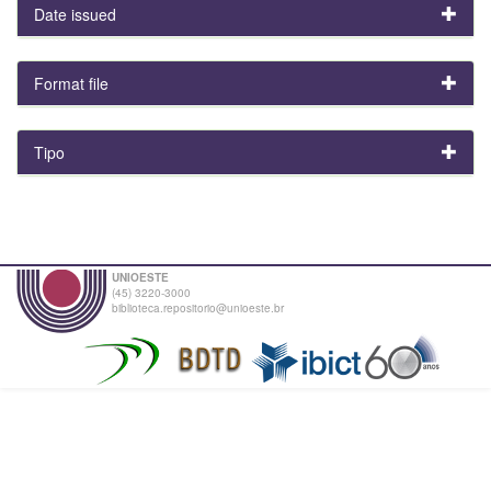
Date issued
Format file
Tipo
UNIOESTE
(45) 3220-3000
biblioteca.repositorio@unioeste.br