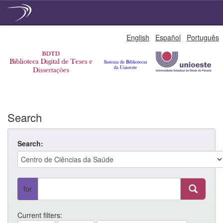
Skip
English
Español
Português
navigation
Search
Search:
for
Current filters: