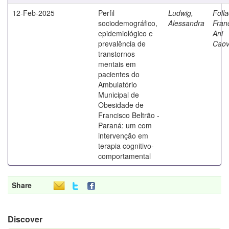
12-Feb-2025
Perfil
Ludwig,
Folla
sociodemográfico,
Alessandra
Fran
epidemiológico e
Ani
prevalência de
Caovi
transtornos
mentais em
pacientes do
Ambulatório
Municipal de
Obesidade de
Francisco Beltrão -
Paraná: um com
intervenção em
terapia cognitivo-
comportamental
Share
Discover