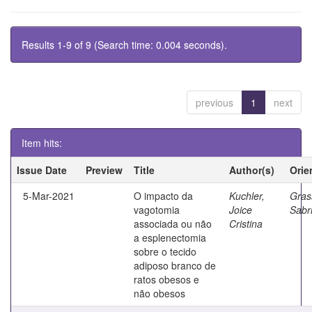
Results 1-9 of 9 (Search time: 0.004 seconds).
previous
1
next
Item hits:
Issue Date
Preview
Title
Author(s)
Orie
5-Mar-2021
O impacto da
Kuchler,
Grass
vagotomia
Joice
Sabr
associada ou não
Cristina
a esplenectomia
sobre o tecido
adiposo branco de
ratos obesos e
não obesos