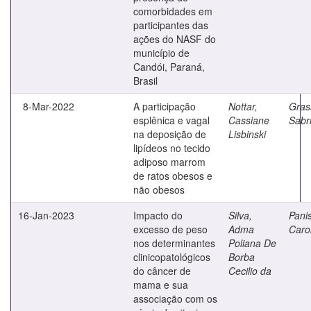
comorbidades em
participantes das
ações do NASF do
município de
Candói, Paraná,
Brasil
8-Mar-2022
A participação
Nottar,
Grass
esplênica e vagal
Cassiane
Sabr
na deposição de
Lisbinski
lipídeos no tecido
adiposo marrom
de ratos obesos e
não obesos
16-Jan-2023
Impacto do
Silva,
Panis
excesso de peso
Adma
Caro
nos determinantes
Poliana De
clinicopatológicos
Borba
do câncer de
Cecilio da
mama e sua
associação com os