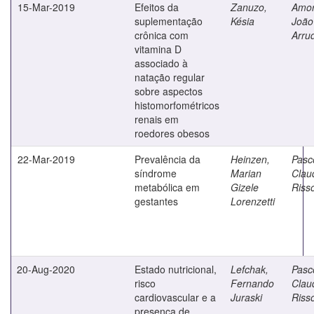
15-Mar-2019
Efeitos da
Zanuzo,
Amor
suplementação
Késia
João
crônica com
Arru
vitamina D
associado à
natação regular
sobre aspectos
histomorfométricos
renais em
roedores obesos
22-Mar-2019
Prevalência da
Heinzen,
Pasc
síndrome
Marian
Clau
metabólica em
Gizele
Riss
gestantes
Lorenzetti
20-Aug-2020
Estado nutricional,
Lefchak,
Pasc
risco
Fernando
Clau
cardiovascular e a
Juraski
Riss
presença de