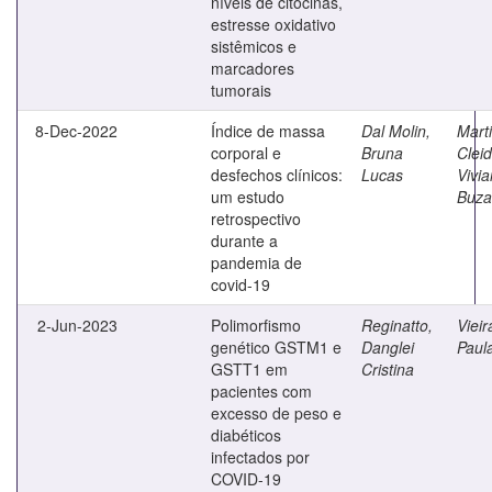
níveis de citocinas,
estresse oxidativo
sistêmicos e
marcadores
tumorais
8-Dec-2022
Índice de massa
Dal Molin,
Marti
corporal e
Bruna
Clei
desfechos clínicos:
Lucas
Vivi
um estudo
Buza
retrospectivo
durante a
pandemia de
covid-19
2-Jun-2023
Polimorfismo
Reginatto,
Vieir
genético GSTM1 e
Danglei
Paul
GSTT1 em
Cristina
pacientes com
excesso de peso e
diabéticos
infectados por
COVID-19