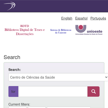
Skip
English
Español
Português
navigation
Search
Search:
for
Current filters: