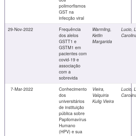
polimorfismos
GST na
infecção viral
29-Nov-2022
Frequência
Warmling,
Lucio, 
dos alelos
Ketlin
Carolin
GSTT1 e
Margarida
GSTM1 em
pacientes com
covid-19 e
associação
com a
sobrevida
7-Mar-2022
Conhecimento
Vieira,
Lucio, 
dos
Valquiria
Carolin
universitários
Kulig Vieira
de instituição
pública sobre
Papilomavírus
Humano
(HPV) e sua