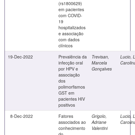
(rs1800629)
em pacientes
com COVID-
19
hospitalizados
e associação
com dados
clínicos
19-Dec-2022
Prevalência da
Trevisan,
Lucio, 
infecção oral
Marcela
Carolin
por HPV e
Gonçalves
associação
dos
polimorfismos
GST em
pacientes HIV
positivos
8-Dec-2022
Fatores
Grigolo,
Lucio, 
associados ao
Adriane
Carolin
conhecimento
Valentini
do