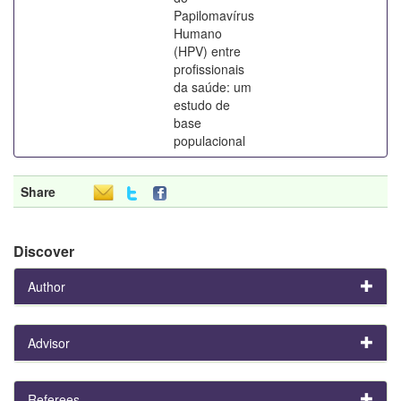
Papilomavírus
Humano
(HPV) entre
profissionais
da saúde: um
estudo de
base
populacional
Share
Discover
Author
Advisor
Referees