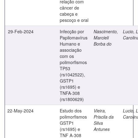
relação com
câncer de
cabeça e
pescoço e oral
29-Feb-2024
Infecção por
Nascimento,
Lucio, 
Papilomavírus
Marcieli
Carolin
Humano e
Borba do
associação
com os
polimorfismos
TP53
(rs1042522),
GSTP1
(rs1695) e
TNFA-308
(rs1800629)
22-May-2024
Estudo dos
Vieira,
Lucio, 
polimorfismos
Priscila da
Carolin
GSTP1
Silva
(rs1695) e
Antunes
TNF A-308