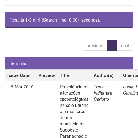
Results 1-9 of 9 (Search time: 0.004 seconds).
previous
1
next
Item hits:
Issue Date
Preview
Title
Author(s)
Orient
8-Mar-2019
Prevalência de
Treco,
Lucio, 
alterações
Indianara
Carolin
citopatológicas
Carlotto
no colo uterino
em mulheres
de um
município do
Sudoeste
Paranaense e