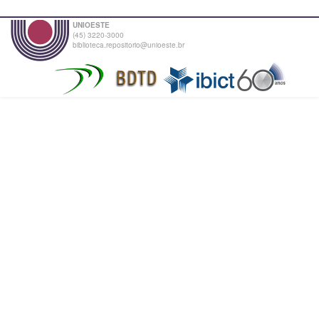
UNIOESTE
(45) 3220-3000
biblioteca.repositorio@unioeste.br