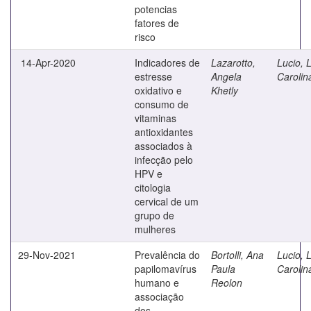
potencias
fatores de
risco
14-Apr-2020
Indicadores de
Lazarotto,
Lucio, 
estresse
Angela
Carolin
oxidativo e
Khetly
consumo de
vitaminas
antioxidantes
associados à
infecção pelo
HPV e
citologia
cervical de um
grupo de
mulheres
29-Nov-2021
Prevalência do
Bortolli, Ana
Lucio, 
papilomavírus
Paula
Carolin
humano e
Reolon
associação
dos