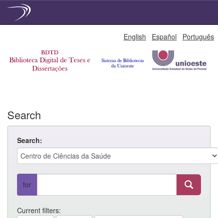
Skip
English
Español
Português
navigation
Search
Search:
for
Current filters: