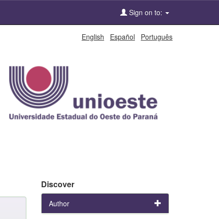
Sign on to:
English
Español
Português
Discover
Author