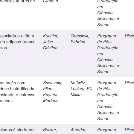
tencias fatores de
Carlotto
Graduação
em
Ciências
Aplicadas à
Saúde
ssociada ou não a
Kuchler,
Grassiolli,
Programa
Diss
ido adiposo branco
Joice
Sabrina
de Pós-
esos
Cristina
Graduação
em
Ciências
Aplicadas à
Saúde
ementação com
Sawazaki,
Kottwitz,
Programa
Diss
doce biofortificada
Ellen
Luciana Bill
de Pós-
osidade e estresse
Kayumi
Mikito
Graduação
 machos
Mariano
em
Ciências
Aplicadas à
Saúde
ociados á síndrome
Becker,
Amorim,
Programa
Diss