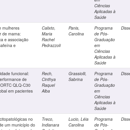
Ciências
Aplicadas à
Saúde
m mulheres
Calixto,
Panis,
Programa
Diss
er de mama:
Maria
Carolina
de Pós-
ica e associação
Rachel
Graduação
cafeína e
Pedrazzoli
em
Ciências
Aplicadas à
Saúde
idade funcional:
Rech,
Grassiolli,
Programa
Diss
performance de
Cinthya
Sabrina
de Pós-
o EORTC QLQ-C30
Raquel
Graduação
obal em pacientes
Alba
em
Ciências
Aplicadas à
Saúde
citopatológicas no
Treco,
Lucio, Léia
Programa
Diss
de um município do
Indianara
Carolina
de Pós-