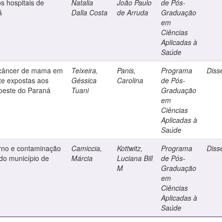
s hospitais de
Natalia
João Paulo
de Pós-
á
Dalla Costa
de Arruda
Graduação
em
Ciências
Aplicadas à
Saúde
do câncer de mama em
Teixeira,
Panis,
Programa
Diss
e expostas aos
Géssica
Carolina
de Pós-
doeste do Paraná
Tuani
Graduação
em
Ciências
Aplicadas à
Saúde
erno e contaminação
Camiccia,
Kottwitz,
Programa
Diss
 do município de
Márcia
Luciana Bill
de Pós-
M
Graduação
em
Ciências
Aplicadas à
Saúde