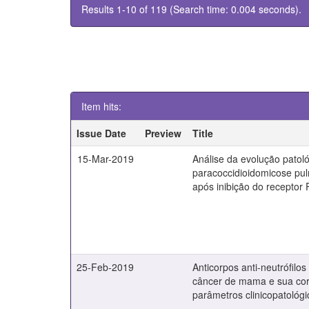
Results 1-10 of 119 (Search time: 0.004 seconds).
Item hits:
Issue Date
Preview
Title
15-Mar-2019
Análise da evolução patol
paracoccidioidomicose pu
após inibição do receptor
25-Feb-2019
Anticorpos anti-neutrófilo
câncer de mama e sua co
parâmetros clinicopatológi