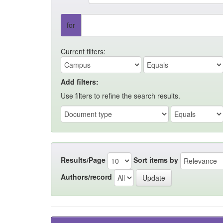
for
Current filters:
Add filters:
Use filters to refine the search results.
Results/Page
Sort items by
Authors/record