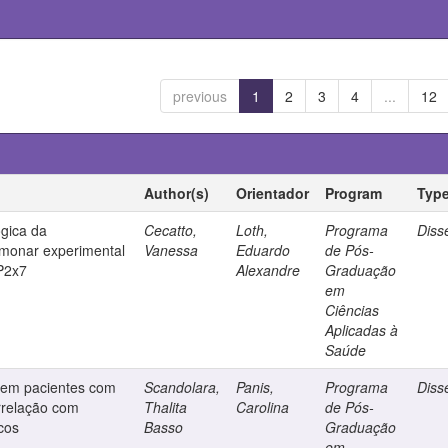
previous
1
2
3
4
...
12
Author(s)
Orientador
Program
Typ
ógica da
Cecatto,
Loth,
Programa
Diss
lmonar experimental
Vanessa
Eduardo
de Pós-
 P2x7
Alexandre
Graduação
em
Ciências
Aplicadas à
Saúde
s em pacientes com
Scandolara,
Panis,
Programa
Diss
rrelação com
Thalita
Carolina
de Pós-
cos
Basso
Graduação
em