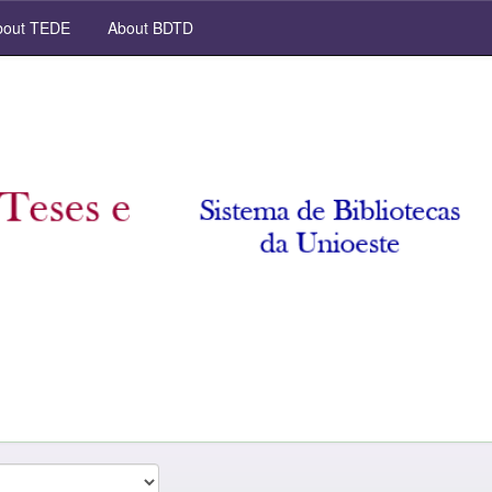
out TEDE
About BDTD