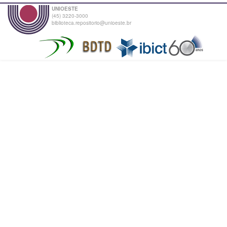
UNIOESTE
(45) 3220-3000
biblioteca.repositorio@unioeste.br