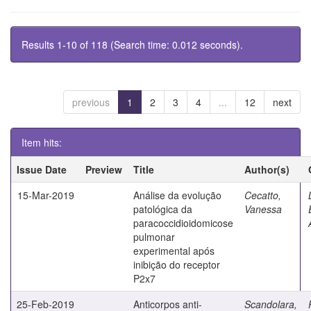
Results 1-10 of 118 (Search time: 0.012 seconds).
previous
1
2
3
4
...
12
next
Item hits:
Issue Date
Preview
Title
Author(s)
15-Mar-2019
Análise da evolução
Cecatto,
patológica da
Vanessa
paracoccidioidomicose
pulmonar
experimental após
inibição do receptor
P2x7
25-Feb-2019
Anticorpos anti-
Scandolara,