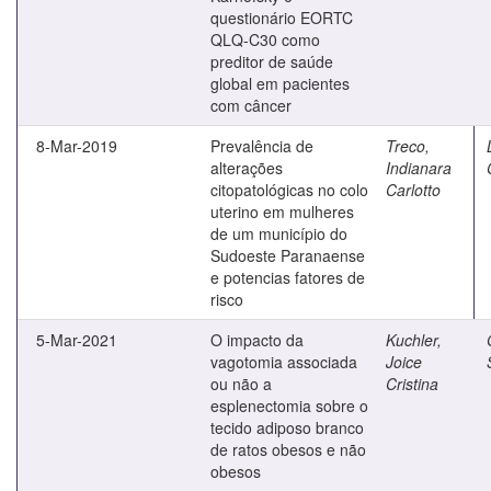
questionário EORTC
QLQ-C30 como
preditor de saúde
global em pacientes
com câncer
8-Mar-2019
Prevalência de
Treco,
alterações
Indianara
citopatológicas no colo
Carlotto
uterino em mulheres
de um município do
Sudoeste Paranaense
e potencias fatores de
risco
5-Mar-2021
O impacto da
Kuchler,
vagotomia associada
Joice
ou não a
Cristina
esplenectomia sobre o
tecido adiposo branco
de ratos obesos e não
obesos