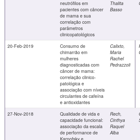
neutrófilos em
Thalita
pacientes com câncer
Basso
de mama e sua
correlação com
parâmetros
clinicopatológicos
20-Feb-2019
Consumo de
Calixto,
chimarrão em
Maria
mulheres
Rachel
diagnosticadas com
Pedrazzoli
câncer de mama:
correlação clinico-
patológica e
associação com níveis
circulantes de cafeína
e antioxidantes
27-Nov-2018
Qualidade de vida e
Rech,
capacidade funcional:
Cinthya
associação da escala
Raquel
de performance de
Alba
Karnofsky e