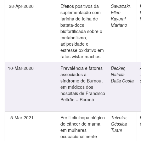
28-Apr-2020
Efeitos positivos da
Sawazaki,
suplementação com
Ellen
farinha de folha de
Kayumi
batata-doce
Mariano
biofortificada sobre o
metabolismo,
adiposidade e
estresse oxidativo em
ratos wistar machos
10-Mar-2020
Prevalência e fatores
Becker,
associados á
Natalia
síndrome de Burnout
Dalla Costa
em médicos dos
hospitais de Francisco
Beltrão – Paraná
5-Mar-2021
Perfil clínicopatológico
Teixeira,
do câncer de mama
Géssica
em mulheres
Tuani
ocupacionalmente