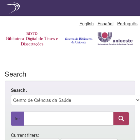
Skip
English
Español
Português
navigation
Search
Search:
for
Current filters: