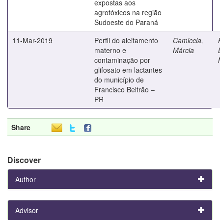
expostas aos
agrotóxicos na região
Sudoeste do Paraná
11-Mar-2019
Perfil do aleitamento
Camiccia,
materno e
Márcia
contaminação por
glifosato em lactantes
do município de
Francisco Beltrão –
PR
Share
Discover
Author
Advisor