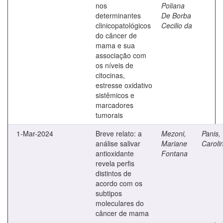
nos
Poliana
determinantes
De Borba
clinicopatológicos
Cecilio da
do câncer de
mama e sua
associação com
os níveis de
citocinas,
estresse oxidativo
sistêmicos e
marcadores
tumorais
1-Mar-2024
Breve relato: a
Mezoni,
Panis,
análise salivar
Mariane
Caroli
antioxidante
Fontana
revela perfis
distintos de
acordo com os
subtipos
moleculares do
câncer de mama