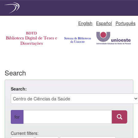
Skip
English
Español
Português
navigation
Search
Search:
for
Current filters: