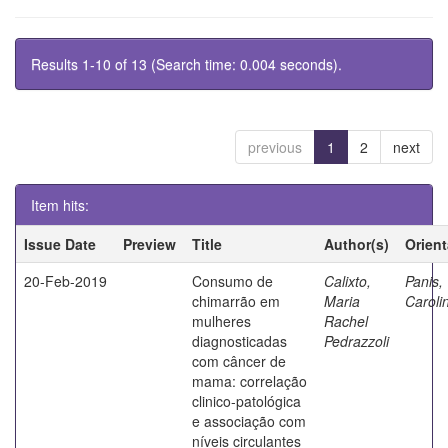
Results 1-10 of 13 (Search time: 0.004 seconds).
previous
1
2
next
Item hits:
Issue Date
Preview
Title
Author(s)
Orien
20-Feb-2019
Consumo de
Calixto,
Panis,
chimarrão em
Maria
Caroli
mulheres
Rachel
diagnosticadas
Pedrazzoli
com câncer de
mama: correlação
clinico-patológica
e associação com
níveis circulantes