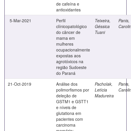
de cafeína e
antioxidantes
5-Mar-2021
Perfil
Teixeira,
Panis,
clínicopatológico
Géssica
Caroli
do câncer de
Tuani
mama em
mulheres
ocupacionalmente
expostas aos
agrotóxicos na
região Sudoeste
do Paraná
21-Oct-2019
Análise dos
Pacholak,
Panis,
polimorfismos por
Letícia
Caroli
deleção de
Madureira
GSTM1 e GSTT1
e níveis de
glutationa em
pacientes com
carcinoma
mamário: