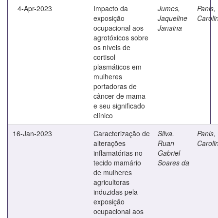
4-Apr-2023
Impacto da
Jumes,
Panis,
exposição
Jaqueline
Caroli
ocupacional aos
Janaina
agrotóxicos sobre
os níveis de
cortisol
plasmáticos em
mulheres
portadoras de
câncer de mama
e seu significado
clínico
16-Jan-2023
Caracterização de
Silva,
Panis,
alterações
Ruan
Caroli
inflamatórias no
Gabriel
tecido mamário
Soares da
de mulheres
agricultoras
induzidas pela
exposição
ocupacional aos