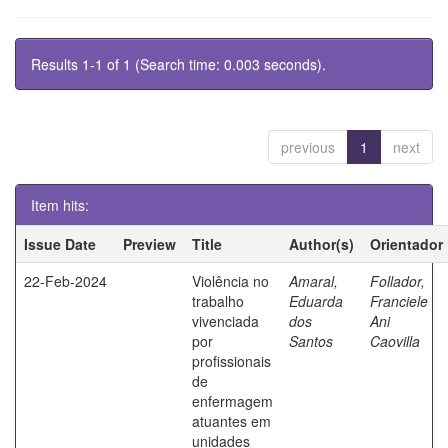
Results 1-1 of 1 (Search time: 0.003 seconds).
previous
1
next
Item hits:
Issue Date
Preview
Title
Author(s)
Orientador
22-Feb-2024
Violência no
Amaral,
Follador,
trabalho
Eduarda
Franciele
vivenciada
dos
Ani
por
Santos
Caovilla
profissionais
de
enfermagem
atuantes em
unidades