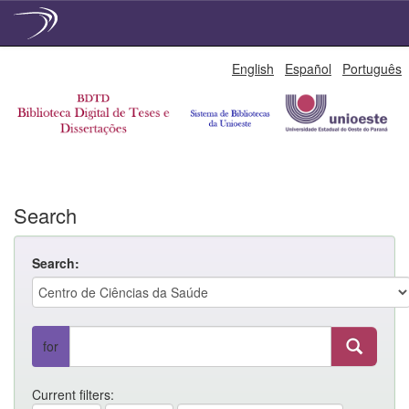
Skip
English
Español
Português
navigation
Search
Search:
for
Current filters: