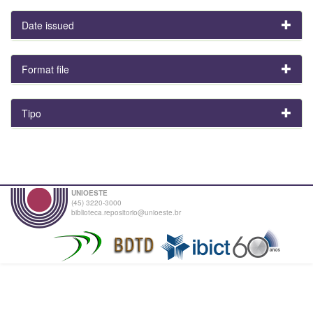
Date issued
Format file
Tipo
UNIOESTE
(45) 3220-3000
biblioteca.repositorio@unioeste.br