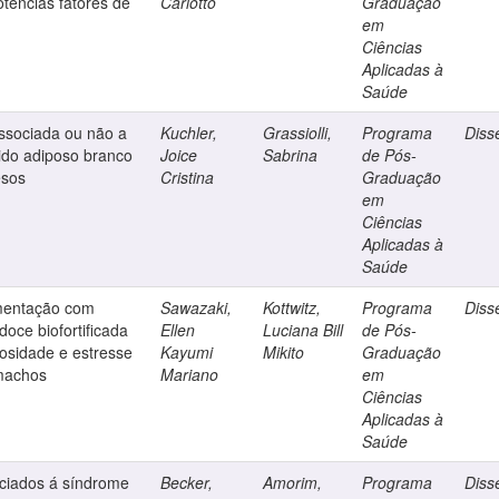
tencias fatores de
Carlotto
Graduação
em
Ciências
Aplicadas à
Saúde
ssociada ou não a
Kuchler,
Grassiolli,
Programa
Diss
ido adiposo branco
Joice
Sabrina
de Pós-
esos
Cristina
Graduação
em
Ciências
Aplicadas à
Saúde
ementação com
Sawazaki,
Kottwitz,
Programa
Diss
doce biofortificada
Ellen
Luciana Bill
de Pós-
osidade e estresse
Kayumi
Mikito
Graduação
 machos
Mariano
em
Ciências
Aplicadas à
Saúde
ociados á síndrome
Becker,
Amorim,
Programa
Diss