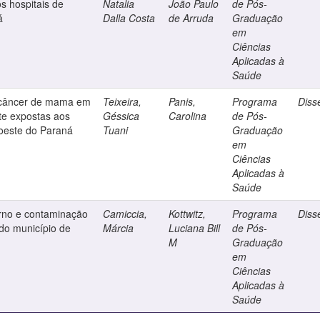
s hospitais de
Natalia
João Paulo
de Pós-
á
Dalla Costa
de Arruda
Graduação
em
Ciências
Aplicadas à
Saúde
do câncer de mama em
Teixeira,
Panis,
Programa
Diss
e expostas aos
Géssica
Carolina
de Pós-
doeste do Paraná
Tuani
Graduação
em
Ciências
Aplicadas à
Saúde
erno e contaminação
Camiccia,
Kottwitz,
Programa
Diss
 do município de
Márcia
Luciana Bill
de Pós-
M
Graduação
em
Ciências
Aplicadas à
Saúde