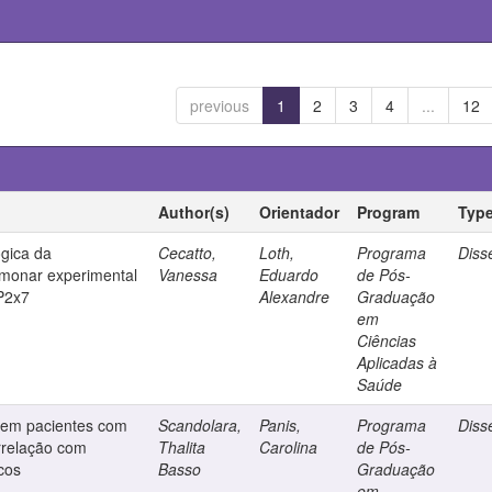
previous
1
2
3
4
...
12
Author(s)
Orientador
Program
Typ
ógica da
Cecatto,
Loth,
Programa
Diss
lmonar experimental
Vanessa
Eduardo
de Pós-
 P2x7
Alexandre
Graduação
em
Ciências
Aplicadas à
Saúde
s em pacientes com
Scandolara,
Panis,
Programa
Diss
rrelação com
Thalita
Carolina
de Pós-
cos
Basso
Graduação
em