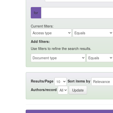
for
Current filters:
Add filters:
Use filters to refine the search results.
Results/Page
Sort items by
Authors/record