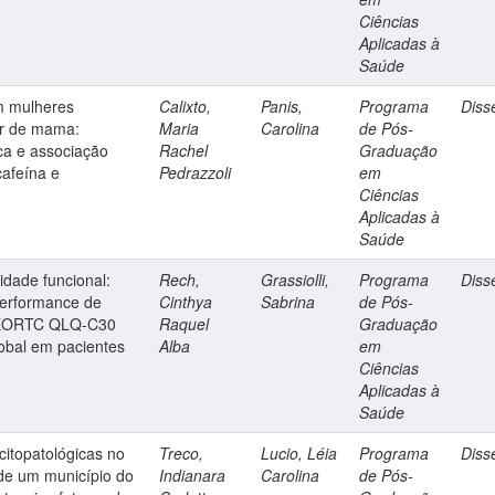
Ciências
Aplicadas à
Saúde
m mulheres
Calixto,
Panis,
Programa
Diss
er de mama:
Maria
Carolina
de Pós-
ica e associação
Rachel
Graduação
cafeína e
Pedrazzoli
em
Ciências
Aplicadas à
Saúde
idade funcional:
Rech,
Grassiolli,
Programa
Diss
performance de
Cinthya
Sabrina
de Pós-
o EORTC QLQ-C30
Raquel
Graduação
obal em pacientes
Alba
em
Ciências
Aplicadas à
Saúde
citopatológicas no
Treco,
Lucio, Léia
Programa
Diss
de um município do
Indianara
Carolina
de Pós-