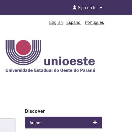
Sign on to:
English
Español
Português
Discover
Author