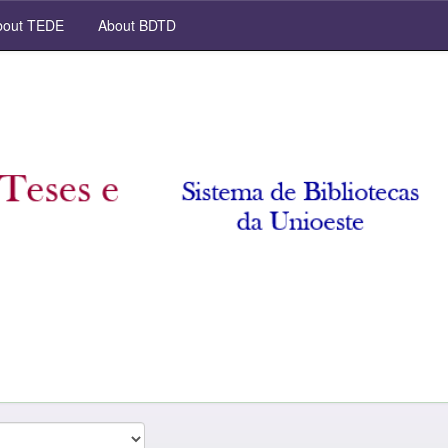
out TEDE
About BDTD