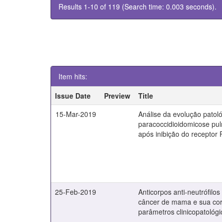
Results 1-10 of 119 (Search time: 0.003 seconds).
Item hits:
Issue Date
Preview
Title
15-Mar-2019
Análise da evolução patol
paracoccidioidomicose pu
após inibição do receptor
25-Feb-2019
Anticorpos anti-neutrófilo
câncer de mama e sua co
parâmetros clinicopatológi