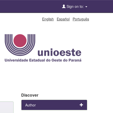
Sign on to:
English
Español
Português
Discover
Author