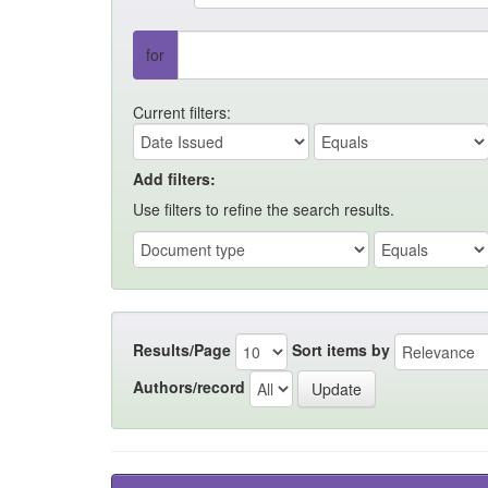
for
Current filters:
Add filters:
Use filters to refine the search results.
Results/Page
Sort items by
Authors/record