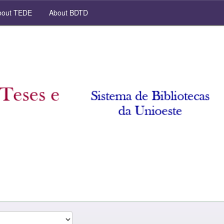
out TEDE
About BDTD