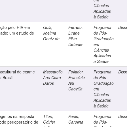
Ciências
Aplicadas
à Saúde
cção pelo HIV em
Gois,
Ferreto,
Programa
Diss
dade: um estudo de
Joelma
Lirane
de Pós-
Goetz de
Elize
Graduação
Defante
em
Ciências
Aplicadas
à Saúde
nscultural do exame
Massarollo,
Follador,
Programa
Diss
 Brasil
Ana Clara
Franciele
de Pós-
Daros
Ani
Graduação
Caovilla
em
Ciências
Aplicadas
à Saúde
xógenos na resposta
Titon,
Panis,
Programa
Diss
odo perioperatório de
Odirlei
Carolina
de Pós-