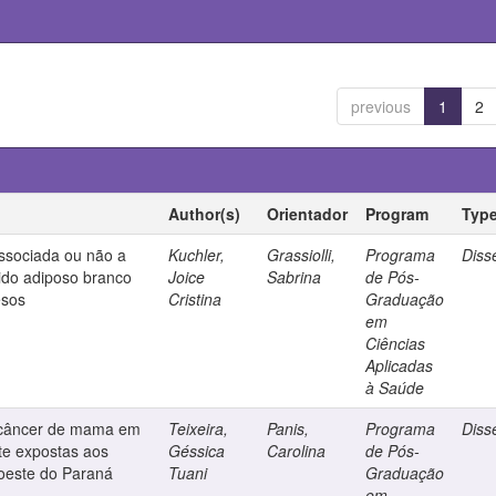
previous
1
2
Author(s)
Orientador
Program
Typ
ssociada ou não a
Kuchler,
Grassiolli,
Programa
Diss
ido adiposo branco
Joice
Sabrina
de Pós-
esos
Cristina
Graduação
em
Ciências
Aplicadas
à Saúde
do câncer de mama em
Teixeira,
Panis,
Programa
Diss
e expostas aos
Géssica
Carolina
de Pós-
doeste do Paraná
Tuani
Graduação
em