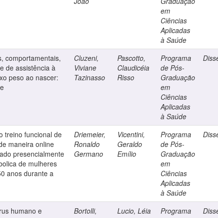
João
Graduação
em
Ciências
Aplicadas
à Saúde
s, comportamentais,
Cluzeni,
Pascotto,
Programa
Diss
 e de assistência à
Viviane
Claudicéia
de Pós-
xo peso ao nascer:
Tazinasso
Risso
Graduação
le
em
Ciências
Aplicadas
à Saúde
 treino funcional de
Driemeier,
Vicentini,
Programa
Diss
 de maneira online
Ronaldo
Geraldo
de Pós-
zado presencialmente
Germano
Emílio
Graduação
bolica de mulheres
em
50 anos durante a
Ciências
Aplicadas
à Saúde
írus humano e
Bortolli,
Lucio, Léia
Programa
Diss