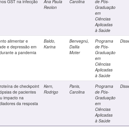
smos GST na infecção
Ana Paula
Carolina
de Pós-
Reolon
Graduação
em
Ciências
Aplicadas
à Saúde
nto alimentar e
Baldo,
Benvegnú,
Programa
Diss
dade e depressão em
Karina
Dalila
de Pós-
s durante a pandemia
Moter
Graduação
em
Ciências
Aplicadas
à Saúde
roteína de checkpoint
Kern,
Panis,
Programa
Diss
ópsias de pacientes
Rodrigo
Carolina
de Pós-
u impacto na
Graduação
diadores da resposta
em
Ciências
Aplicadas
à Saúde