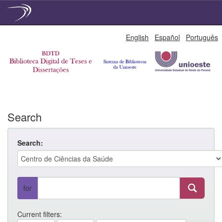
Skip
English
Español
Português
navigation
Search
Search:
for
Current filters: