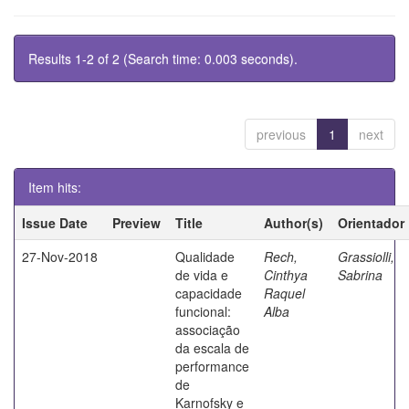
Results 1-2 of 2 (Search time: 0.003 seconds).
previous
1
next
Item hits:
Issue Date
Preview
Title
Author(s)
Orientador
27-Nov-2018
Qualidade
Rech,
Grassiolli,
de vida e
Cinthya
Sabrina
capacidade
Raquel
funcional:
Alba
associação
da escala de
performance
de
Karnofsky e