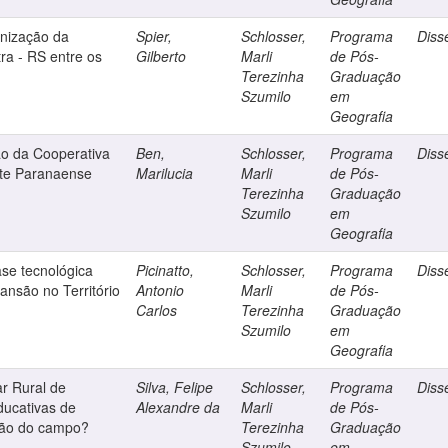
rnização da
Spier,
Schlosser,
Programa
Diss
ra - RS entre os
Gilberto
Marli
de Pós-
Terezinha
Graduação
Szumilo
em
Geografia
ção da Cooperativa
Ben,
Schlosser,
Programa
Diss
ste Paranaense
Marilucia
Marli
de Pós-
Terezinha
Graduação
Szumilo
em
Geografia
ase tecnológica
Picinatto,
Schlosser,
Programa
Diss
ansão no Território
Antonio
Marli
de Pós-
Carlos
Terezinha
Graduação
Szumilo
em
Geografia
r Rural de
Silva, Felipe
Schlosser,
Programa
Diss
ucativas de
Alexandre da
Marli
de Pós-
ção do campo?
Terezinha
Graduação
Szumilo
em