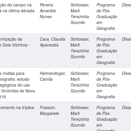
cação do campo na
Pereira,
Schlosser,
Programa
Diss
á na última década
Amarildo
Marli
de Pós-
Nunes
Terezinha
Graduação
Szumilo
em
Geografia
ernização da
Cara, Claudia
Schlosser,
Programa
Diss
e Dois Vizinhos -
Aparecida
Marli
de Pós-
Terezinha
Graduação
Szumilo
em
Geografia
as mídias para
Heimerdinger,
Schlosser,
Programa
Diss
eografia: estudo
Camila
Marli
de Pós-
dagógicos do uso
Terezinha
Graduação
 limítrofes de Nova
Szumilo
em
016
Geografia
imento na tríplice
Frasson,
Schlosser,
Programa
Diss
Margarete
Marli
de Pós-
Terezinha
Graduação
Szumilo
em
Geografia