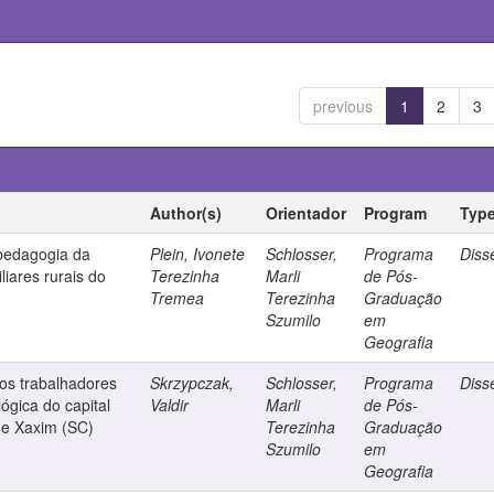
previous
1
2
3
Author(s)
Orientador
Program
Typ
 pedagogia da
Plein, Ivonete
Schlosser,
Programa
Diss
liares rurais do
Terezinha
Marli
de Pós-
Tremea
Terezinha
Graduação
Szumilo
em
Geografia
os trabalhadores
Skrzypczak,
Schlosser,
Programa
Diss
ógica do capital
Valdir
Marli
de Pós-
 de Xaxim (SC)
Terezinha
Graduação
Szumilo
em
Geografia