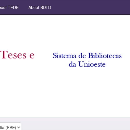
out TEDE
About BDTD