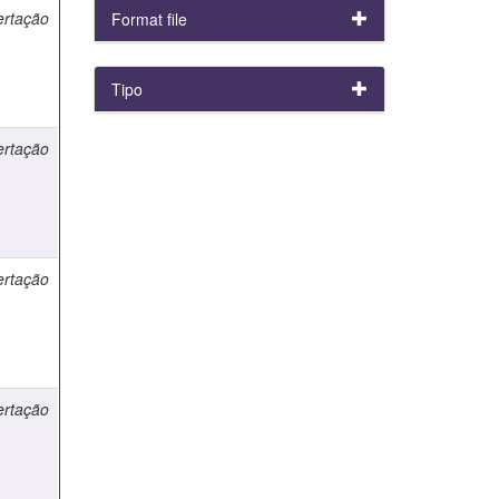
ertação
Format file
Tipo
ertação
ertação
ertação