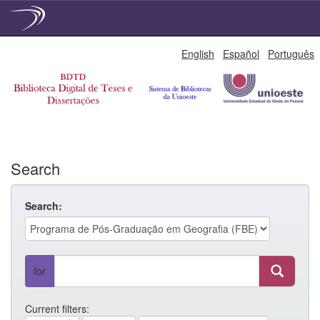
Skip
English
Español
Português
navigation
Search
Search:
for
Current filters: