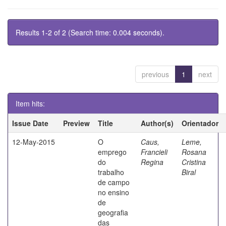
Results 1-2 of 2 (Search time: 0.004 seconds).
previous
1
next
Item hits:
Issue Date
Preview
Title
Author(s)
Orientador
12-May-2015
O
Caus,
Leme,
emprego
Francieli
Rosana
do
Regina
Cristina
trabalho
Biral
de campo
no ensino
de
geografia
das