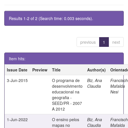
Results 1-2 of 2 (Search time: 0.003 seconds).
previous
1
next
Item hits:
Issue Date
Preview
Title
Author(s)
Orientad
3-Jun-2015
O programa de
Biz, Ana
Francisch
desenvolvimento
Claudia
Mafalda
educacional na
Nesi
geografia -
SEED/PR - 2007
A 2012
1-Jun-2022
O ensino pelos
Biz, Ana
Francisch
mapas no
Claudia
Mafalda