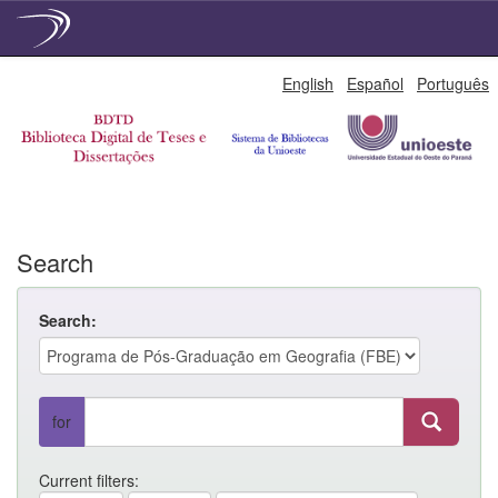
Skip
English
Español
Português
navigation
Search
Search:
for
Current filters: