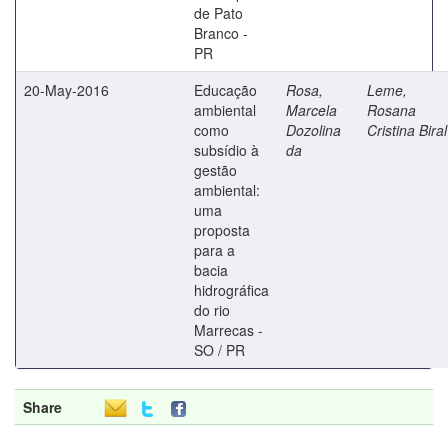
de Pato
Branco -
PR
20-May-2016
Educação
Rosa,
Leme,
ambiental
Marcela
Rosana
como
Dozolina
Cristina Biral
subsídio à
da
gestão
ambiental:
uma
proposta
para a
bacia
hidrográfica
do rio
Marrecas -
SO / PR
Share