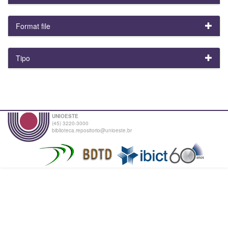
Format file
Tipo
UNIOESTE
(45) 3220-3000
biblioteca.repositorio@unioeste.br