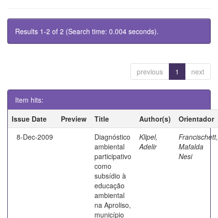
Results 1-2 of 2 (Search time: 0.004 seconds).
previous
1
next
Item hits:
Issue Date
Preview
Title
Author(s)
Orientador
8-Dec-2009
Diagnóstico
Klipel,
Francischett,
ambiental
Adelir
Mafalda
participativo
Nesi
como
subsídio à
educação
ambiental
na Aproliso,
município