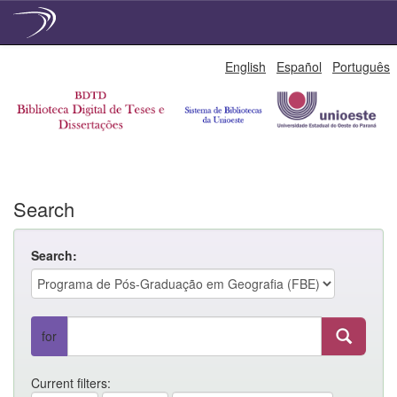
Skip
English
Español
Português
navigation
Search
Search:
for
Current filters: