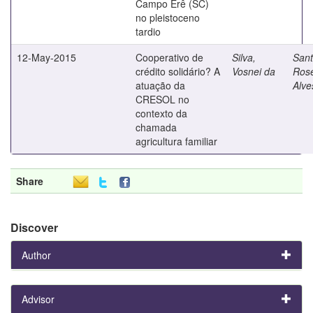
Campo Erê (SC)
no pleistoceno
tardio
12-May-2015
Cooperativo de
Silva,
Sant
crédito solidário? A
Vosnei da
Rose
atuação da
Alve
CRESOL no
contexto da
chamada
agricultura familiar
Share
Discover
Author
Advisor