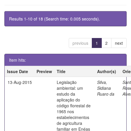
Results 1-10 of 18 (Search time: 0.005 seconds).
previous
1
2
next
Item hits:
Issue Date
Preview
Title
Author(s)
Ori
13-Aug-2015
Legislação
Silva,
Sant
ambiental: um
Sidiana
Rose
estudo da
Ruaro da
Alve
aplicação do
código florestal de
1965 nos
estabelecimentos
de agricultura
familiar em Enéas