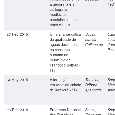
a geografia e a
Ped
cartografia
medievais:
paralelos com as
artes visuais
27-Feb-2015
Uma análise crítica
Souza,
Cand
da qualidade de
Lunéia
Luci
águas destinadas
Catiane de
Zane
ao consumo
Pes
humano no
município de
Francisco Beltrão -
PR
4-May-2015
A formação
Tombini,
Saqu
territorial da cidade
Débora
Mar
de Xanxerê - SC
Aparecida
Auré
23-Feb-2015
Programa Nacional
Sousa,
Saqu
dos Territórios
Francisca
Mar