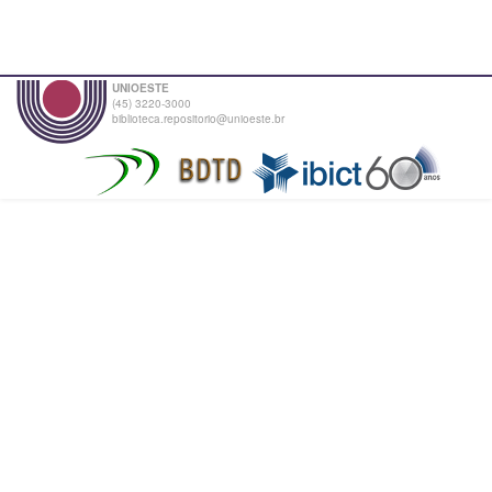
UNIOESTE
(45) 3220-3000
biblioteca.repositorio@unioeste.br