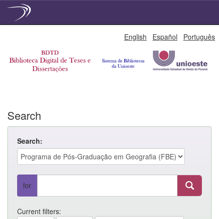
Skip
English
Español
Português
navigation
Search
Search:
for
Current filters: