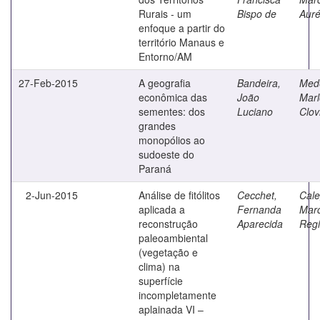
Rurais - um
Bispo de
Auré
enfoque a partir do
território Manaus e
Entorno/AM
27-Feb-2015
A geografia
Bandeira,
Mede
econômica das
João
Mar
sementes: dos
Luciano
Clov
grandes
monopólios ao
sudoeste do
Paraná
2-Jun-2015
Análise de fitólitos
Cecchet,
Cale
aplicada a
Fernanda
Marc
reconstrução
Aparecida
Reg
paleoambiental
(vegetação e
clima) na
superfície
incompletamente
aplainada VI –