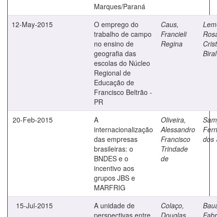
Marques/Paraná
12-May-2015
O emprego do
Caus,
Lem
trabalho de campo
Francieli
Ros
no ensino de
Regina
Cris
geografia das
Biral
escolas do Núcleo
Regional de
Educação de
Francisco Beltrão -
PR
20-Feb-2015
A
Oliveira,
Sam
internacionalização
Alessandro
Fer
das empresas
Francisco
dos 
brasileiras: o
Trindade
BNDES e o
de
incentivo aos
grupos JBS e
MARFRIG
15-Jul-2015
A unidade de
Colaço,
Bau
perspectivas entre
Douglas
Fabr