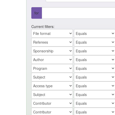
for
Current filters: