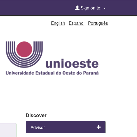
Sign on to:
English
Español
Português
Discover
Advisor