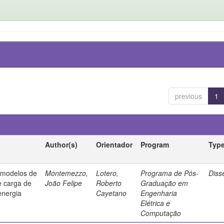
previous
1
Author(s)
Orientador
Program
Typ
e modelos de
Montemezzo,
Lotero,
Programa de Pós-
Diss
e carga de
João Felipe
Roberto
Graduação em
energia
Cayetano
Engenharia
Elétrica e
Computação