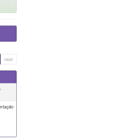
next
e
ertação