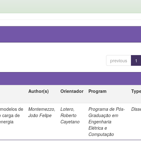
previous
1
Author(s)
Orientador
Program
Typ
e modelos de
Montemezzo,
Lotero,
Programa de Pós-
Diss
e carga de
João Felipe
Roberto
Graduação em
energia
Cayetano
Engenharia
Elétrica e
Computação