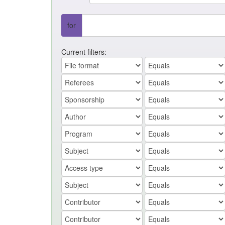
for
Current filters: