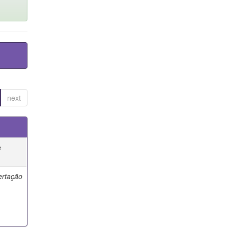
next
e
ertação