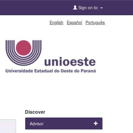
Sign on to:
English
Español
Português
Discover
Advisor