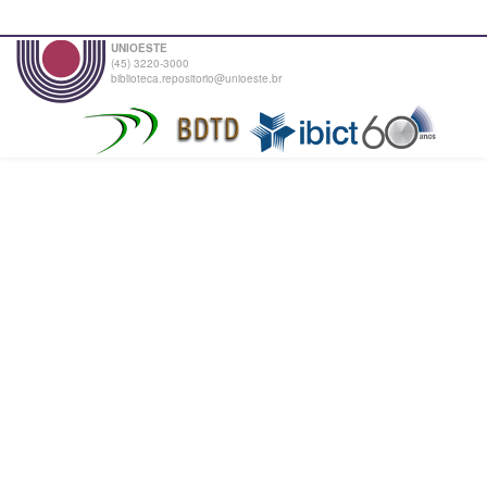
UNIOESTE
(45) 3220-3000
biblioteca.repositorio@unioeste.br