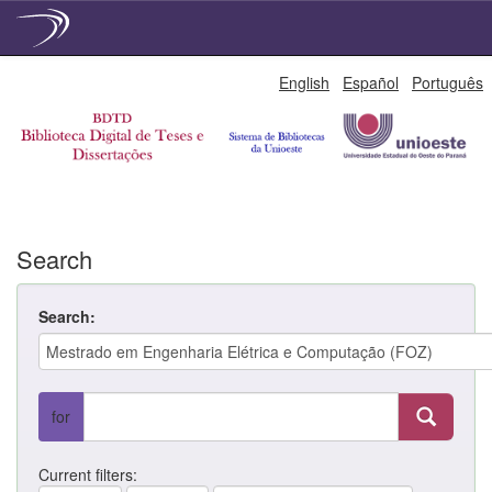
Skip
English
Español
Português
navigation
Search
Search:
for
Current filters: