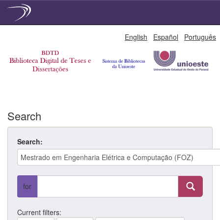
Skip
English
Español
Português
navigation
Search
Search:
for
Current filters: