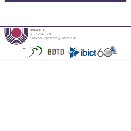
UNIOESTE
(45) 3220-3000
biblioteca.repositorio@unioeste.br