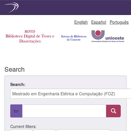
Skip
English
Español
Português
navigation
Search
Search:
for
Current filters: