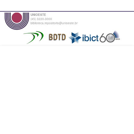
UNIOESTE
(45) 3220-3000
biblioteca.repositorio@unioeste.br