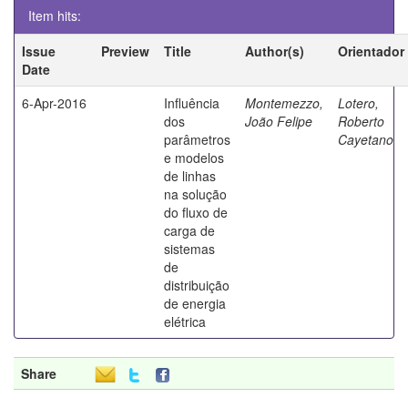
Item hits:
Issue
Preview
Title
Author(s)
Orientador
Date
6-Apr-2016
Influência
Montemezzo,
Lotero,
dos
João Felipe
Roberto
parâmetros
Cayetano
e modelos
de linhas
na solução
do fluxo de
carga de
sistemas
de
distribuição
de energia
elétrica
Share