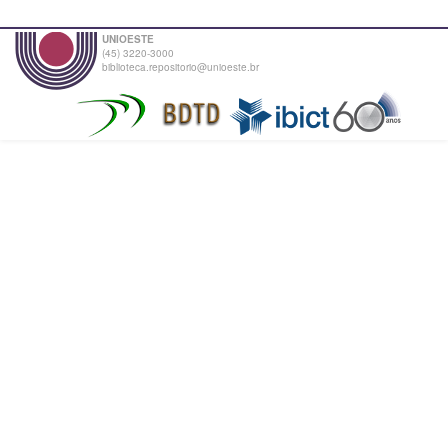
UNIOESTE
(45) 3220-3000
biblioteca.repositorio@unioeste.br