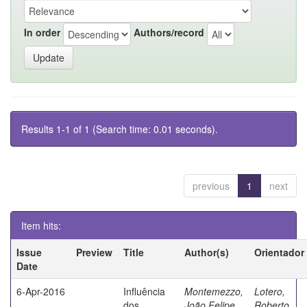
In order
Authors/record
Results 1-1 of 1 (Search time: 0.01 seconds).
previous
1
next
Item hits:
Issue
Preview
Title
Author(s)
Orientador
Date
6-Apr-2016
Influência
Montemezzo,
Lotero,
dos
João Felipe
Roberto