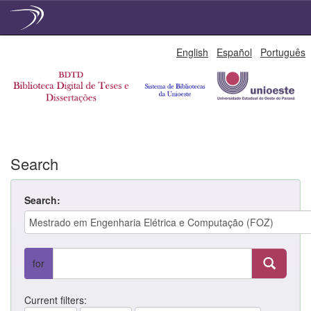
Skip
English
Español
Português
navigation
Search
Search:
for
Current filters: