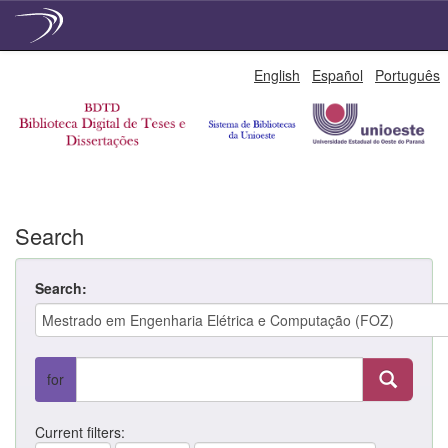
Skip
English
Español
Português
navigation
Search
Search:
for
Current filters: