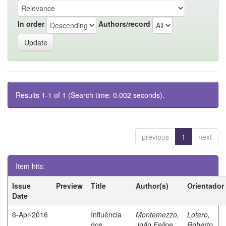
In order
Authors/record
Results 1-1 of 1 (Search time: 0.002 seconds).
previous
1
next
Item hits:
Issue
Preview
Title
Author(s)
Orientador
Date
6-Apr-2016
Influência
Montemezzo,
Lotero,
dos
João Felipe
Roberto