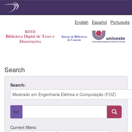
Skip
English
Español
Português
navigation
Search
Search:
for
Current filters: