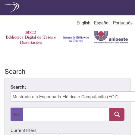
Skip
English
Español
Português
navigation
Search
Search:
for
Current filters: