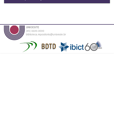
UNIOESTE
(45) 3220-3000
biblioteca.repositorio@unioeste.br