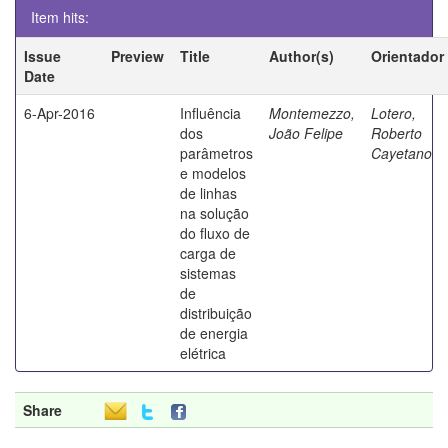
Item hits:
Issue
Preview
Title
Author(s)
Orientador
Date
6-Apr-2016
Influência
Montemezzo,
Lotero,
dos
João Felipe
Roberto
parâmetros
Cayetano
e modelos
de linhas
na solução
do fluxo de
carga de
sistemas
de
distribuição
de energia
elétrica
Share