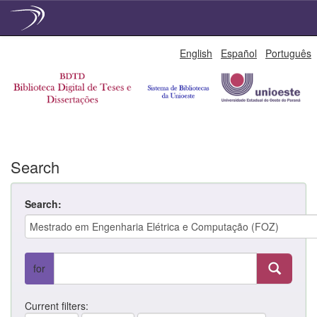
Skip
English
Español
Português
navigation
Search
Search:
for
Current filters: