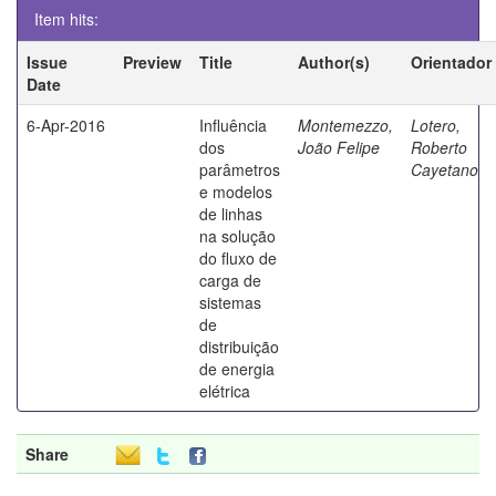
Item hits:
Issue
Preview
Title
Author(s)
Orientador
Date
6-Apr-2016
Influência
Montemezzo,
Lotero,
dos
João Felipe
Roberto
parâmetros
Cayetano
e modelos
de linhas
na solução
do fluxo de
carga de
sistemas
de
distribuição
de energia
elétrica
Share