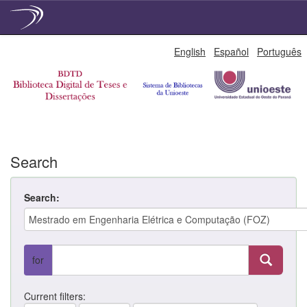
Skip
English
Español
Português
navigation
Search
Search:
for
Current filters: