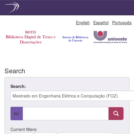
Skip
English
Español
Português
navigation
Search
Search:
for
Current filters: