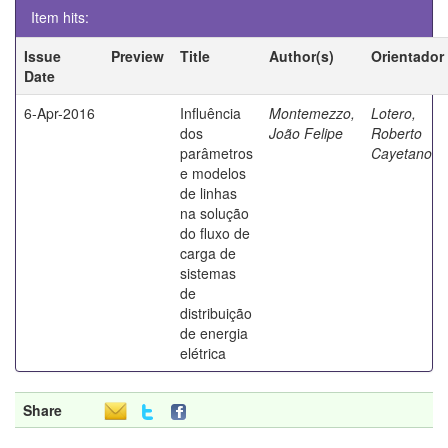
Item hits:
Issue
Preview
Title
Author(s)
Orientador
Date
6-Apr-2016
Influência
Montemezzo,
Lotero,
dos
João Felipe
Roberto
parâmetros
Cayetano
e modelos
de linhas
na solução
do fluxo de
carga de
sistemas
de
distribuição
de energia
elétrica
Share