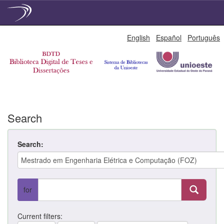
Skip
English
Español
Português
navigation
Search
Search:
for
Current filters: