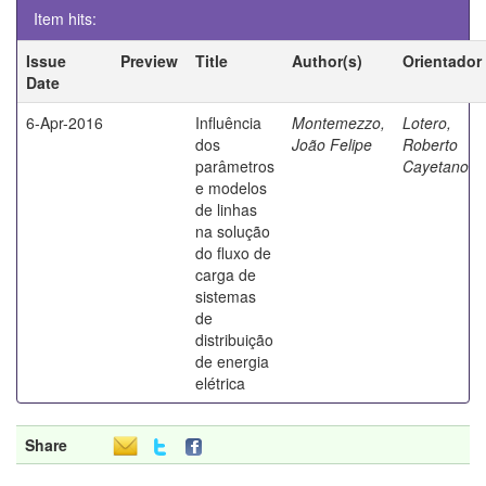
Item hits:
Issue
Preview
Title
Author(s)
Orientador
Date
6-Apr-2016
Influência
Montemezzo,
Lotero,
dos
João Felipe
Roberto
parâmetros
Cayetano
e modelos
de linhas
na solução
do fluxo de
carga de
sistemas
de
distribuição
de energia
elétrica
Share