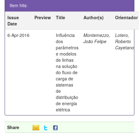
Item hits:
Issue
Preview
Title
Author(s)
Orientador
Date
6-Apr-2016
Influência
Montemezzo,
Lotero,
dos
João Felipe
Roberto
parâmetros
Cayetano
e modelos
de linhas
na solução
do fluxo de
carga de
sistemas
de
distribuição
de energia
elétrica
Share