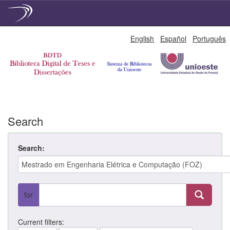
Skip
English
Español
Português
navigation
Search
Search:
for
Current filters: