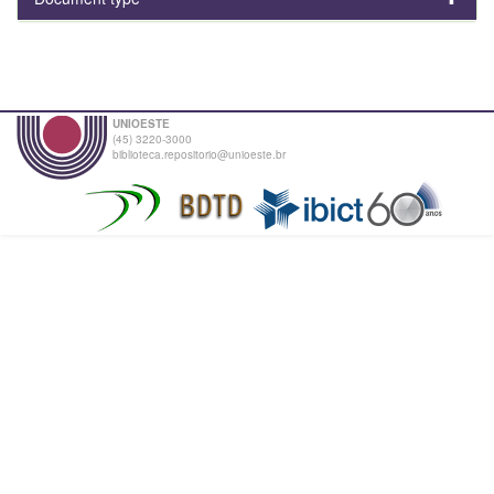
UNIOESTE
(45) 3220-3000
biblioteca.repositorio@unioeste.br