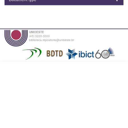
UNIOESTE
(45) 3220-3000
biblioteca.repositorio@unioeste.br