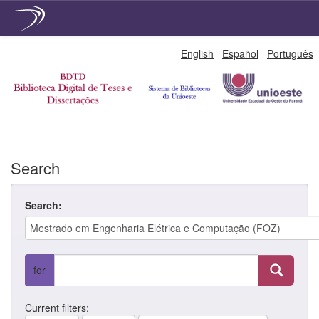
Skip
English
Español
Português
navigation
Search
Search:
for
Current filters: