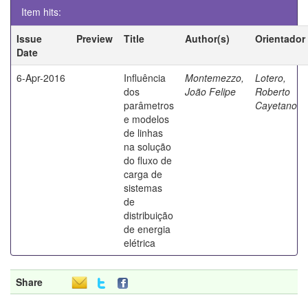
Item hits:
Issue
Preview
Title
Author(s)
Orientador
Date
6-Apr-2016
Influência
Montemezzo,
Lotero,
dos
João Felipe
Roberto
parâmetros
Cayetano
e modelos
de linhas
na solução
do fluxo de
carga de
sistemas
de
distribuição
de energia
elétrica
Share