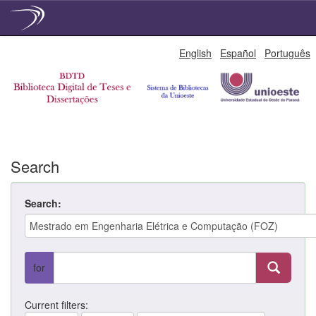
Skip
English
Español
Português
navigation
Search
Search:
for
Current filters: