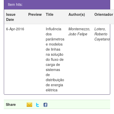
Item hits:
Issue
Preview
Title
Author(s)
Orientador
Date
6-Apr-2016
Influência
Montemezzo,
Lotero,
dos
João Felipe
Roberto
parâmetros
Cayetano
e modelos
de linhas
na solução
do fluxo de
carga de
sistemas
de
distribuição
de energia
elétrica
Share