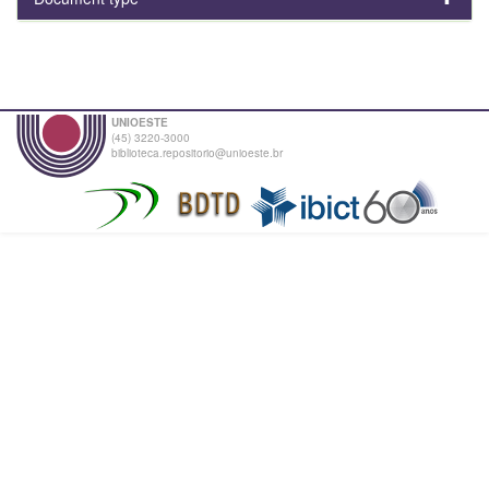
UNIOESTE
(45) 3220-3000
biblioteca.repositorio@unioeste.br