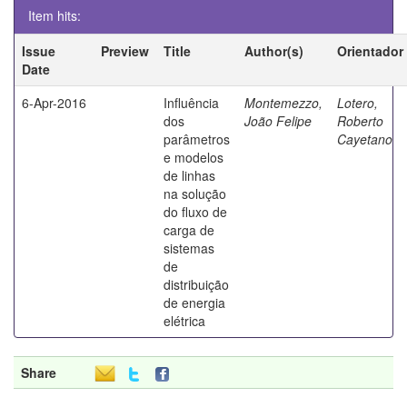
Item hits:
Issue
Preview
Title
Author(s)
Orientador
Date
6-Apr-2016
Influência
Montemezzo,
Lotero,
dos
João Felipe
Roberto
parâmetros
Cayetano
e modelos
de linhas
na solução
do fluxo de
carga de
sistemas
de
distribuição
de energia
elétrica
Share