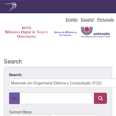
Skip
English
Español
Português
navigation
Search
Search:
for
Current filters: