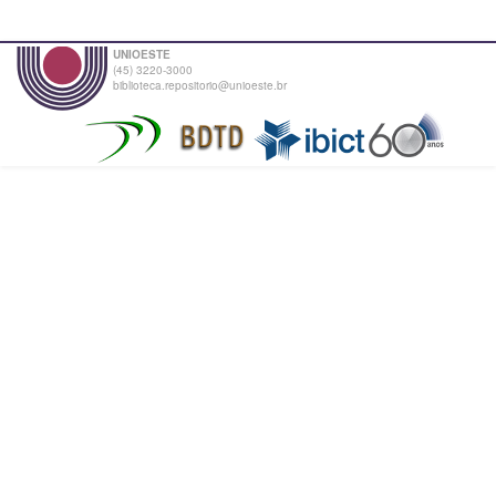
UNIOESTE
(45) 3220-3000
biblioteca.repositorio@unioeste.br