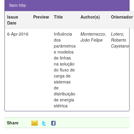
Item hits:
Issue
Preview
Title
Author(s)
Orientador
Date
6-Apr-2016
Influência
Montemezzo,
Lotero,
dos
João Felipe
Roberto
parâmetros
Cayetano
e modelos
de linhas
na solução
do fluxo de
carga de
sistemas
de
distribuição
de energia
elétrica
Share