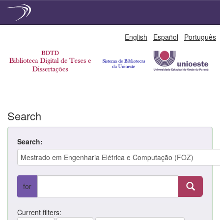
Skip
English
Español
Português
navigation
Search
Search:
for
Current filters: