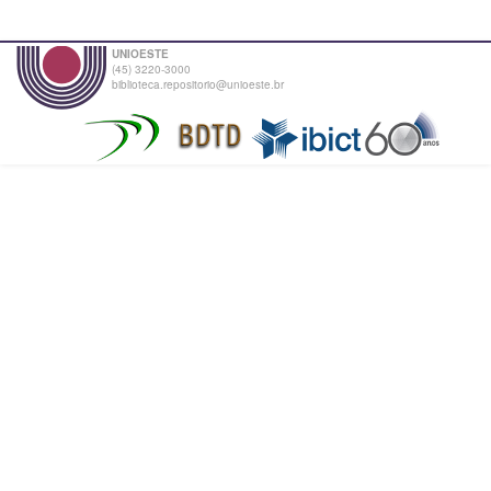
UNIOESTE
(45) 3220-3000
biblioteca.repositorio@unioeste.br